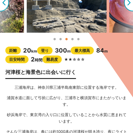
20
300
84
距離
登り
最大標高
km
m
m
2
目安時間
難易度
★★☆☆☆
時間
河津桜と海景色に出会いに行く
三浦海岸は、神奈川県三浦半島南東部に位置する海岸です。
浦賀水道に面して弓状に広がり、三浦市と横須賀市にまたがっていま
す。
砂浜海岸で、東京湾の入り口に位置していることから水質に恵まれて
います。
そんな三浦海岸は、春には約1000本の河津桜が咲き誇り、夜にライト