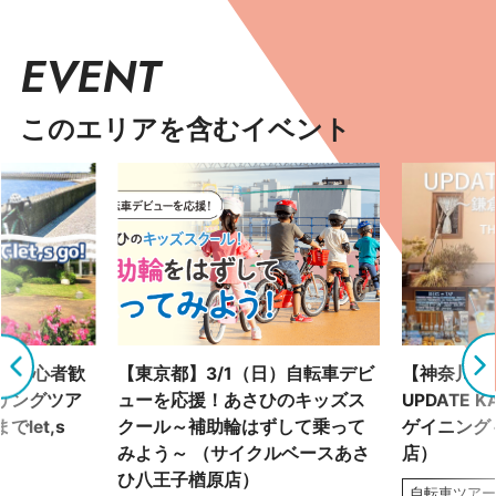
EVENT
このエリアを含むイベント
土）初心者歓
【東京都】3/1（日）自転車デビ
【神奈川県】
リングツア
ューを応援！あさひのキッズス
UPDATE 
let,s
クール～補助輪はずして乗って
ゲイニング～
みよう～ （サイクルベースあさ
店）
ひ八王子楢原店）
自転車ツア