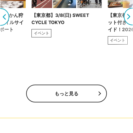
！ みかん狩
【東京都】3/8(日) SWEET
【東京都】2
トレイルサイ
CYCLE TOKYO
ット付き！
レポート
イド！202
イベント
イベント
もっと見る