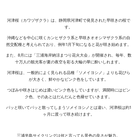
河津桜（カワヅザクラ）は、静岡県河津町で発見された早咲きの桜で
す。
沖縄などを中心に咲くカンヒザクラ系と早咲きオオシマザクラ系の自
然交配種と考えられており、例年1月下旬になると花が咲き始めます。
また、8月には「三浦海岸納涼まつり花火大会」が開催され、毎年、数
十万人の観光客が夏の夜空を彩る大輪の華に酔いしれます。
河津桜は、一般的によく見られる品種「ソメイヨシノ」よりも花びら
が大きく、鮮やかなピンク色をしています。
つぼみや咲きはじめは濃いピンク色をしていますが、満開時にはピン
ク色、そのあとはだんだんと色褪せていきます。
パッと咲いてパッと散ってしまうソメイヨシノとは違い、河津桜は約1
ヶ月に渡って咲き続けます。
三浦半島サイクリングは何と言っても景色の良さが魅力。