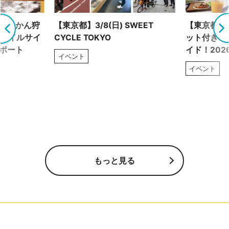
！ みかん狩
【東京都】3/8(日) SWEET
【東京都】2
トレイルサイ
CYCLE TOKYO
ット付き！
レポート
イド！202
イベント
イベント
もっと見る