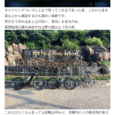
サイクリングついでに上まで登ってこれまで走った道、これから走る
道を上から確認するのも面白い体験です。
荒川まで出ればあとは川沿い、海沿いを走るのみ。
葛西臨海公園を経由すれば夢の国はもう目の前。
これだけたくさん走っても距離は40㎞と、距離当たりの観光地の多さ