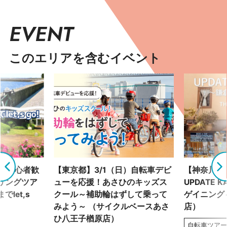
EVENT
このエリアを含むイベント
土）初心者歓
【東京都】3/1（日）自転車デビ
【神奈川県】
リングツア
ューを応援！あさひのキッズス
UPDATE 
let,s
クール～補助輪はずして乗って
ゲイニング～
みよう～ （サイクルベースあさ
店）
ひ八王子楢原店）
自転車ツア