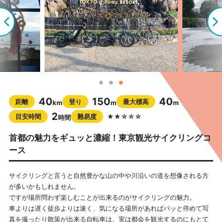
40
150
40
距離
登り
最大標高
km
m
m
2
目安時間
難易度
★★☆☆☆
時間
首都の魅力をギュッと濃縮！東京観光サイクリングコ
ース
サイクリングと言うと自然豊かな山の中や川沿いの道を想像される方
が多いかもしれません。
ですが場所問わず楽しむことが出来るのがサイクリングの魅力。
車よりは遅く徒歩よりは速く、気になる場所があればパッと停めて写
真を撮ったり散策が出来る自転車は、実は都会を観光するのにもとて