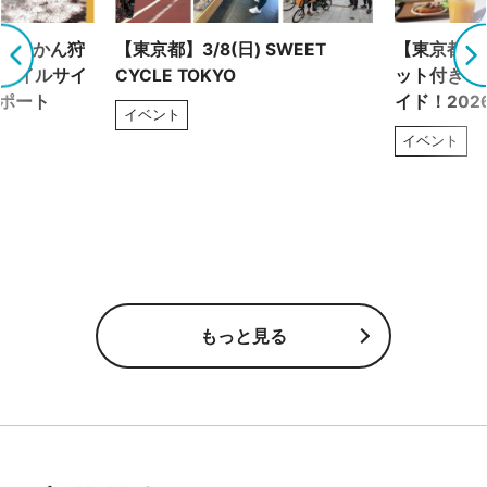
！ みかん狩
【東京都】3/8(日) SWEET
【東京都】2
トレイルサイ
CYCLE TOKYO
ット付き！
レポート
イド！202
イベント
イベント
もっと見る