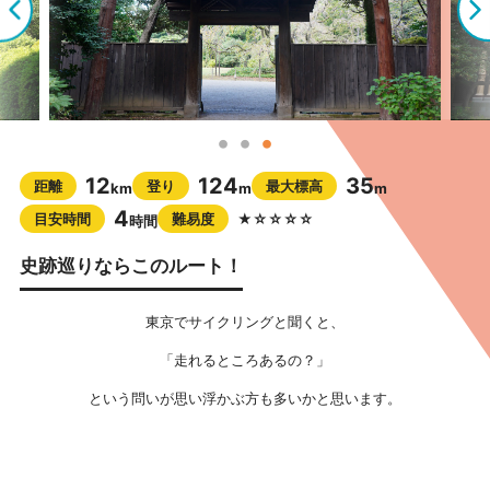
12
124
35
距離
登り
最大標高
km
m
m
4
目安時間
難易度
★☆☆☆☆
時間
史跡巡りならこのルート！
東京でサイクリングと聞くと、
「走れるところあるの？」
という問いが思い浮かぶ方も多いかと思います。