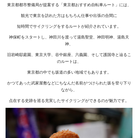
東京都都市整備局が提案する「東京都おすすめ自転車ルート」には、
観光で東京を訪れた方はもちろん仕事や出張の合間に
短時間でサイクリングをするルートが紹介されています。
神保町をスタートし、神田川を渡って湯島聖堂、神田明神、湯島天
神、
旧岩崎邸庭園、東京大学、谷中銀座、六義園、そして護国寺と辿るこ
のルートは、
東京都の中でも坂道の多い地域でもあります。
かつてあった武家屋敷などにちなんだ名前がつけられた坂を登り下り
ながら、
点在する史跡を巡る充実したサイクリングができるのが魅力です。