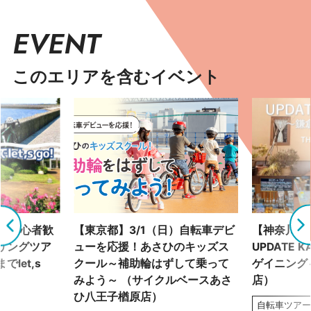
EVENT
このエリアを含むイベント
土）初心者歓
【東京都】3/1（日）自転車デビ
【神奈川県】
リングツア
ューを応援！あさひのキッズス
UPDATE 
let,s
クール～補助輪はずして乗って
ゲイニング～
みよう～ （サイクルベースあさ
店）
ひ八王子楢原店）
自転車ツア