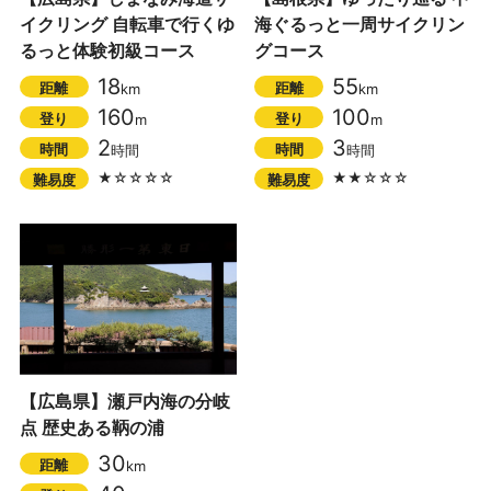
イクリング 自転車で行くゆ
海ぐるっと一周サイクリン
るっと体験初級コース
グコース
18
55
距離
距離
km
km
160
100
登り
登り
m
m
2
3
時間
時間
時間
時間
★☆☆☆☆
★★☆☆☆
難易度
難易度
【広島県】瀬戸内海の分岐
点 歴史ある鞆の浦
30
距離
km