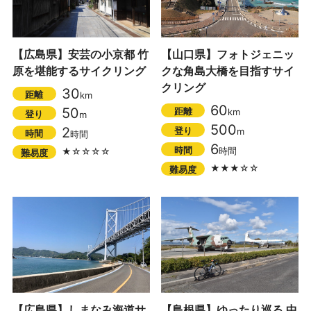
【広島県】安芸の小京都 竹
【山口県】フォトジェニッ
原を堪能するサイクリング
クな角島大橋を目指すサイ
クリング
30
距離
km
60
50
距離
km
登り
m
500
2
登り
m
時間
時間
6
時間
時間
★☆☆☆☆
難易度
★★★☆☆
難易度
【広島県】しまなみ海道サ
【島根県】ゆったり巡る 中