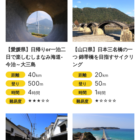
【愛媛県】日帰りor一泊二
【山口県】日本三名橋の一
日で楽しむしまなみ海道-
つ 錦帯橋を目指すサイクリ
今治～大三島
ング
40
20
距離
距離
km
km
500
50
登り
登り
m
m
4
1
時間
時間
時間
時間
★★★☆☆
★☆☆☆☆
難易度
難易度