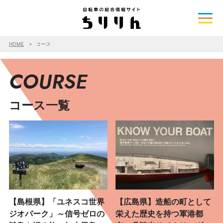
HOME
コース
COURSE
コース一覧
【島根県】「ユネスコ世界
【広島県】造船の町として
ジオパーク」～信号ゼロの
栄えた歴史を持つ軍港都