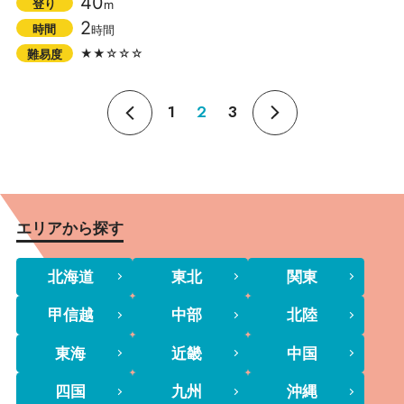
40
登り
m
2
時間
時間
★★☆☆☆
難易度
1
2
3
エリアから探す
北海道
東北
関東
甲信越
中部
北陸
東海
近畿
中国
四国
九州
沖縄