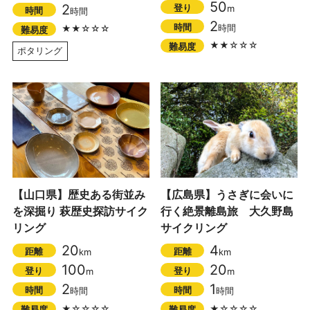
50
2
登り
m
時間
時間
2
時間
時間
★★☆☆☆
難易度
★★☆☆☆
難易度
ポタリング
【山口県】歴史ある街並み
【広島県】うさぎに会いに
を深掘り 萩歴史探訪サイク
行く絶景離島旅 大久野島
リング
サイクリング
20
4
距離
距離
km
km
100
20
登り
登り
m
m
2
1
時間
時間
時間
時間
★☆☆☆☆
★☆☆☆☆
難易度
難易度