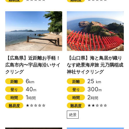
【広島県】近距離お手軽！
【山口県】海と鳥居が織り
広島市内〜宇品海沿いサイ
なす絶景海岸旅 元乃隅稲成
クリング
神社サイクリング
6
25
距離
距離
km
km
40
300
登り
登り
m
m
1
2
時間
時間
時間
時間
★☆☆☆☆
★★☆☆☆
難易度
難易度
絶景