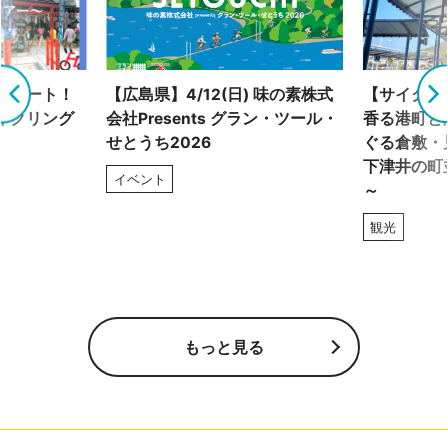
グルート！
【広島県】4/12(日) 味の素株式
【サイクリ
イクリング
会社Presents グラン・ツール・
香る港町と
せとうち2026
ぐる倉敷・
下津井の町
イベント
～
観光
もっと見る