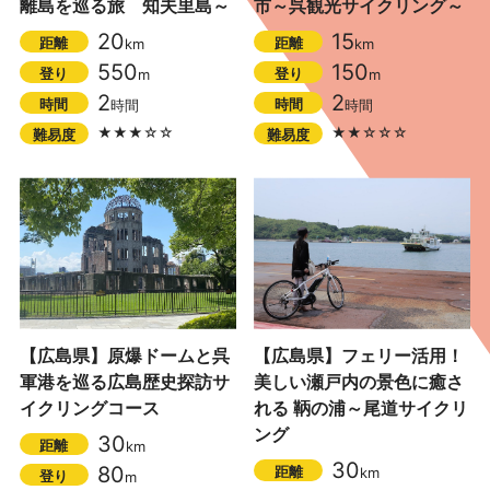
離島を巡る旅 知夫里島～
市 ～呉観光サイクリング～
20
15
距離
距離
km
km
550
150
登り
登り
m
m
2
2
時間
時間
時間
時間
★★★☆☆
★★☆☆☆
難易度
難易度
【広島県】原爆ドームと呉
【広島県】フェリー活用！
軍港を巡る広島歴史探訪サ
美しい瀬戸内の景色に癒さ
イクリングコース
れる 鞆の浦～尾道サイクリ
ング
30
距離
km
30
80
距離
km
登り
m