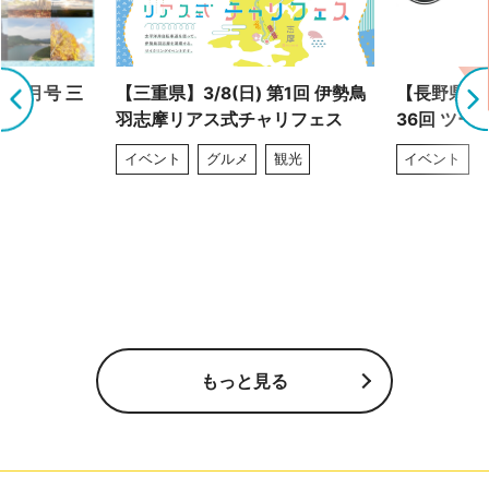
 9月号 三
【三重県】3/8(日) 第1回 伊勢鳥
【長野県】4
羽志摩リアス式チャリフェス
36回 ツー
イベント
グルメ
観光
イベント
もっと見る