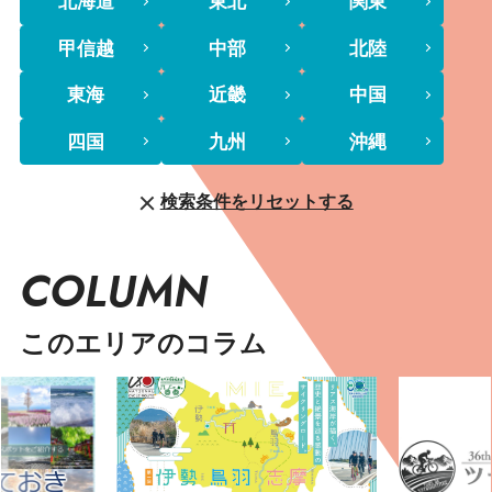
北海道
東北
関東
甲信越
中部
北陸
東海
近畿
中国
四国
九州
沖縄
検索条件をリセットする
COLUMN
このエリアのコラム