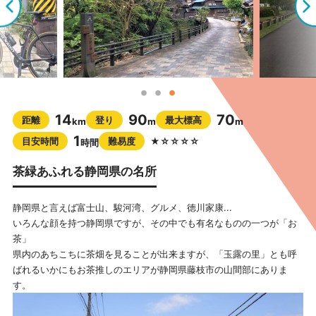
14
90
70
距離
登り
最大標高
km
m
m
1
目安時間
難易度
★☆☆☆☆
時間
茶緑あふれる静岡県の名所
静岡県と言えば富士山、駿河湾、グルメ、徳川家康...
いろんな顔を持つ静岡県ですが、その中でも有名なものの一つが「お
茶」
県内のあちこちに茶畑を見ることが出来ますが、「玉露の里」とも呼
ばれるいかにもお茶推しのエリアが静岡県藤枝市の山間部にありま
す。