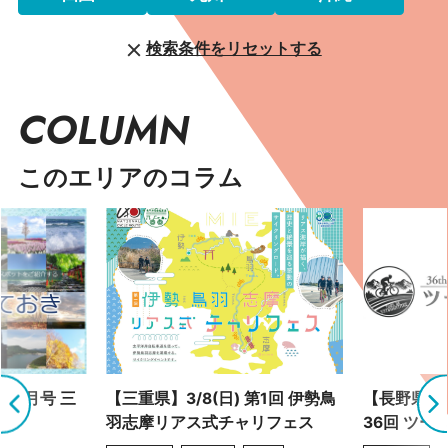
検索条件をリセットする
COLUMN
このエリアのコラム
 9月号 三
【三重県】3/8(日) 第1回 伊勢鳥
【長野県】4
羽志摩リアス式チャリフェス
36回 ツー