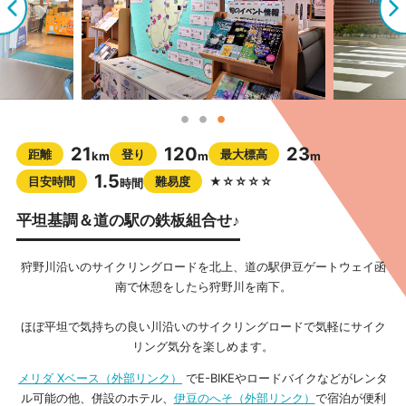
21
120
23
距離
登り
最大標高
km
m
m
1.5
目安時間
難易度
★☆☆☆☆
時間
平坦基調＆道の駅の鉄板組合せ♪
狩野川沿いのサイクリングロードを北上、道の駅伊豆ゲートウェイ函
南で休憩をしたら狩野川を南下。
ほぼ平坦で気持ちの良い川沿いのサイクリングロードで気軽にサイク
リング気分を楽しめます。
メリダ Xベース（外部リンク）
でE-BIKEやロードバイクなどがレンタ
ル可能の他、併設のホテル、
伊豆のへそ（外部リンク）
で宿泊が便利