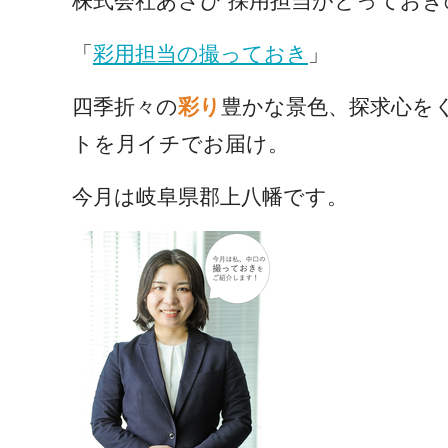
株式会社あさひ 採用担当がとってお
「
彩用担当の撮っておき
」
四季折々の
彩り
豊かな
景色、探求心を
トを月イチでお届け。
今月は岐阜県郡上八幡です。