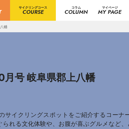
サイクリングコース
コラム
マイページ
T
COURSE
COLUMN
MY PAGE
上八幡
0月号 岐阜県郡上八幡
のサイクリングスポットをご紹介するコーナー
ぐられる文化体験や、お腹が喜ぶグルメなど、