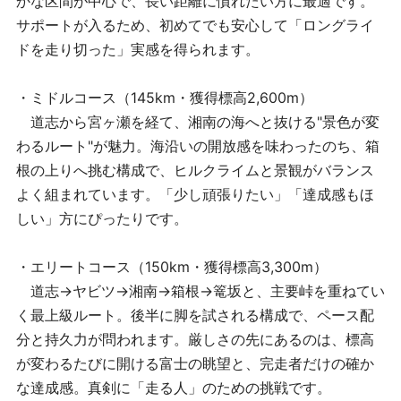
かな区間が中心で、長い距離に慣れたい方に最適です。
サポートが入るため、初めてでも安心して「ロングライ
ドを走り切った」実感を得られます。
・ミドルコース（145km・獲得標高2,600m）
道志から宮ヶ瀬を経て、湘南の海へと抜ける"景色が変
わるルート"が魅力。海沿いの開放感を味わったのち、箱
根の上りへ挑む構成で、ヒルクライムと景観がバランス
よく組まれています。「少し頑張りたい」「達成感もほ
しい」方にぴったりです。
・エリートコース（150km・獲得標高3,300m）
道志→ヤビツ→湘南→箱根→篭坂と、主要峠を重ねてい
く最上級ルート。後半に脚を試される構成で、ペース配
分と持久力が問われます。厳しさの先にあるのは、標高
が変わるたびに開ける富士の眺望と、完走者だけの確か
な達成感。真剣に「走る人」のための挑戦です。