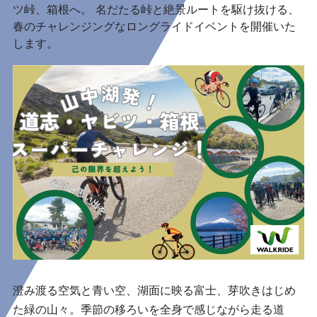
ツ峠、箱根へ。 名だたる峠と絶景ルートを駆け抜ける、
春のチャレンジングなロングライドイベントを開催いた
します。
澄み渡る空気と青い空、湖面に映る富士、芽吹きはじめ
た緑の山々。季節の移ろいを全身で感じながら走る道