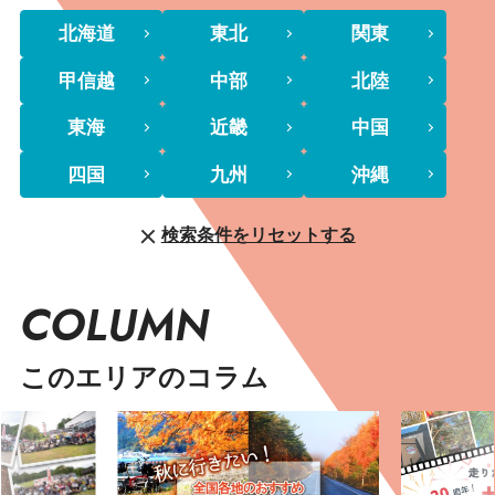
北海道
東北
関東
甲信越
中部
北陸
東海
近畿
中国
四国
九州
沖縄
検索条件をリセットする
COLUMN
このエリアのコラム