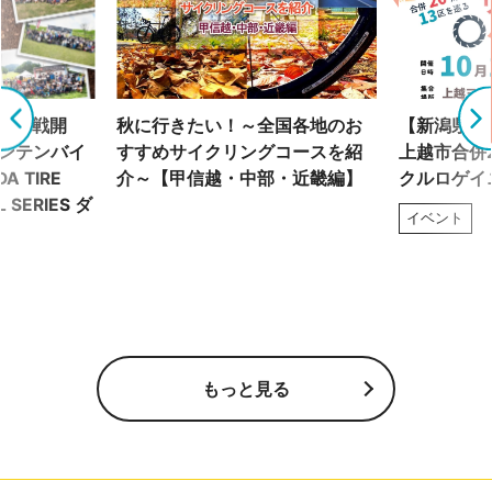
で全7戦開
秋に行きたい！～全国各地のお
【新潟県】1
ウンテンバイ
すすめサイクリングコースを紹
上越市合併2
A TIRE
介～【甲信越・中部・近畿編】
クルロゲイ
L SERIES ダ
イベント
もっと見る