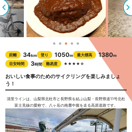
34
1050
1380
距離
登り
最大標高
km
m
m
3
目安時間
難易度
★★★★☆
時間
おいしい食事のためのサイクリングを楽しみましょ
う！
清里ラインは、山梨県北杜市と長野県を結ぶ山梨・長野県道11号北杜
富士見線の愛称で、八ヶ岳の南麓中腹を走る高原道路です。