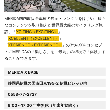
MERIDA
国内取扱全車種の展示・レンタルをはじめ、様々
なコンテンツを取り揃えた世界最大級のサイクリング施
設。「
XCITING（EXCITING）
」
「
XCELLENT（EXCELLENT）
」
「
XPERIENCE（EXPERIENCE）
」の
3
つの
X
をコンセプ
トに
MERIDA
の「楽しさ」を「最高」の環境で「体験」す
ることができます。
MERIDA X BASE
静岡県伊⾖の国市⽥京195-2 伊⾖ビレッジ内
0558-77-2727
9:00～17:00 年中無休（年末年始除く）