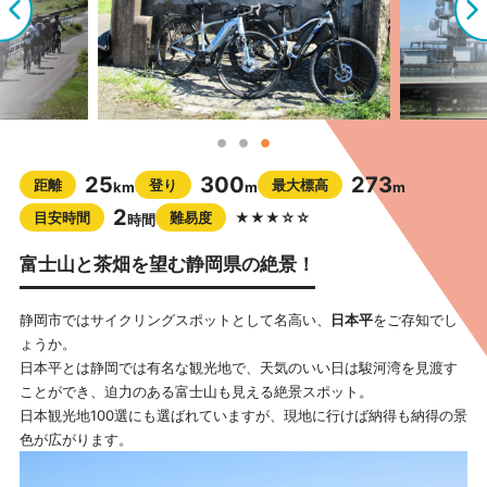
25
300
273
距離
登り
最大標高
km
m
m
2
目安時間
難易度
★★★☆☆
時間
富士山と茶畑を望む静岡県の絶景！
静岡市ではサイクリングスポットとして名高い、
日本平
をご存知でし
ょうか。
日本平とは静岡では有名な観光地で、天気のいい日は駿河湾を見渡す
ことができ、迫力のある富士山も見える絶景スポット。
日本観光地100選にも選ばれていますが、現地に行けば納得も納得の景
色が広がります。