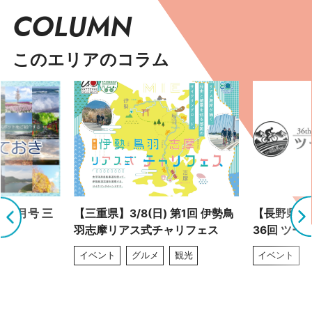
COLUMN
このエリアのコラム
 9月号 三
【三重県】3/8(日) 第1回 伊勢鳥
【長野県】4
羽志摩リアス式チャリフェス
36回 ツー
イベント
グルメ
観光
イベント