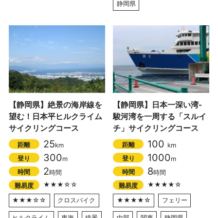
静岡県
【静岡県】絶景の海岸線を
【静岡県】日本一深い湾-
望む！日本平ヒルクライム
駿河湾を一周する「スルイ
サイクリングコース
チ」サイクリングコース
25
100
距離
距離
km
km
300
1000
登り
登り
m
m
2
8
時間
時間
時間
時間
★★★☆☆
★★★★☆
難易度
難易度
★★★☆☆
クロスバイク
★★★★☆
フェリー
ヒルクライム
東海
絶景
中部
関東
静岡県