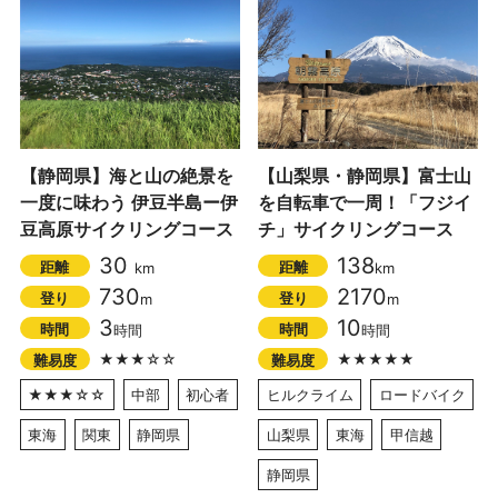
【静岡県】海と山の絶景を
【山梨県・静岡県】富士山
一度に味わう 伊豆半島ー伊
を自転車で一周！「フジイ
豆高原サイクリングコース
チ」サイクリングコース
30
138
距離
距離
km
km
730
2170
登り
登り
m
m
3
10
時間
時間
時間
時間
★★★☆☆
★★★★★
難易度
難易度
★★★☆☆
中部
初心者
ヒルクライム
ロードバイク
東海
関東
静岡県
山梨県
東海
甲信越
静岡県