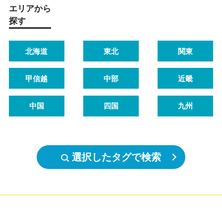
エリアから
探す
北海道
東北
関東
甲信越
中部
近畿
中国
四国
九州
選択したタグで検索