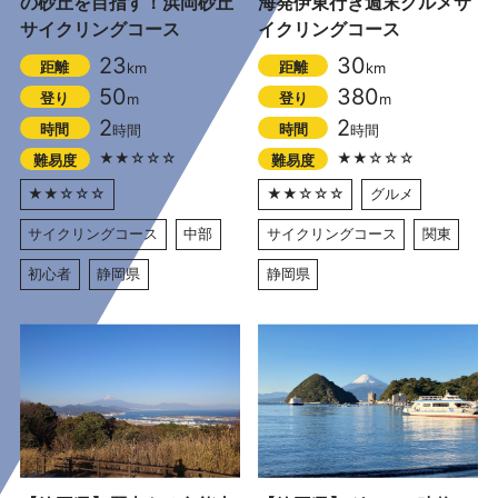
の砂丘を目指す！浜岡砂丘
海発伊東行き週末グルメサ
サイクリングコース
イクリングコース
23
30
距離
距離
km
km
50
380
登り
登り
m
m
2
2
時間
時間
時間
時間
★★☆☆☆
★★☆☆☆
難易度
難易度
★★☆☆☆
★★☆☆☆
グルメ
サイクリングコース
中部
サイクリングコース
関東
初心者
静岡県
静岡県