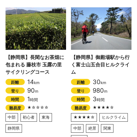
【静岡県】長閑なお茶畑に
【静岡県】御殿場駅から行
包まれる 藤枝市 玉露の里
く富士山五合目ヒルクライ
サイクリングコース
ム
14
30
距離
距離
km
km
90
980
登り
登り
m
m
1
3
時間
時間
時間
時間
★☆☆☆☆
★★★★☆
難易度
難易度
中部
初心者
東海
★★★★☆
ヒルクライム
静岡県
中部
絶景
関東