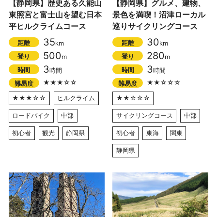
【静岡県】歴史ある久能山
【静岡県】グルメ、建物、
東照宮と富士山を望む日本
景色を満喫！沼津ローカル
平ヒルクライムコース
巡りサイクリングコース
35
30
距離
距離
km
km
500
280
登り
登り
m
m
3
3
時間
時間
時間
時間
★★★☆☆
★★☆☆☆
難易度
難易度
★★★☆☆
ヒルクライム
★★☆☆☆
ロードバイク
中部
サイクリングコース
中部
初心者
観光
静岡県
初心者
東海
関東
静岡県