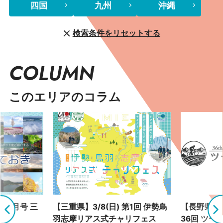
四国
九州
沖縄
検索条件をリセットする
COLUMN
このエリアのコラム
 9月号 三
【三重県】3/8(日) 第1回 伊勢鳥
【長野県】4
羽志摩リアス式チャリフェス
36回 ツー