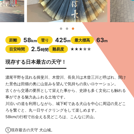
58
425
63
距離
登り
最大標高
km
m
m
2.5
目安時間
難易度
★★★☆☆
時間
現存する日本最古の天守！
濃尾平野を流れる揖斐川、木曽川、長良川は木曾三川と呼ばれ、開け
た景色は田畑の奥に山並みを望んで気持ちの良いロケーション。
古くから交通の要所として栄えた事から、史跡も多く文化にも触れる
事ができる魅力あふれる土地です。
川沿いの道を利用しながら、城下町である犬山を中心に周辺の見どこ
ろを繋ぐと、丸一日サイクリングをして楽しめます。
58kmの行程で出会える見どころは、こんなに沢山。
①現存最古の天守 犬山城。