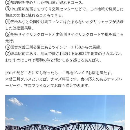
②加納宿を中心とした中山道が巡れるコース。
③中山道加納宿まちづくり交流センターなどで、この地域で発展した
和傘の文化に触れることもできる。
④笠松みなと公園や競馬ファンにはたまらないオグリキャップが活躍
した笠松競馬場。
⑤笠松サイクリングロードと木曽川サイクリングロードで風を感じる
走行。
⑥国営木曽三川公園にあるツインアーチ138からの展望。
⑦岐阜駅前にあり、地元で愛され続ける昭和22年創業のサカエパン。
おすすめはこれぞ昭和の味と懐かしさを感じるあんぱん。
沢山の見どころに立ち寄ったら、ご当地グルメでお腹を満たす。
木曾三川グルメといえば、ナマズ料理です。食べ応えのあるナマズバ
ーガーやナマズフライなどでお腹も満足できます。