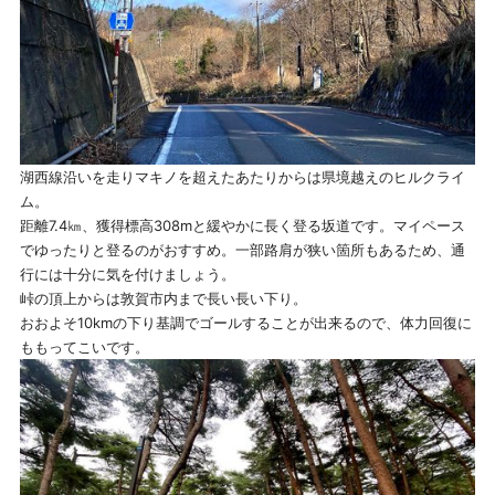
湖西線沿いを走りマキノを超えたあたりからは県境越えのヒルクライ
ム。
距離7.4㎞、獲得標高308mと緩やかに長く登る坂道です。マイペース
でゆったりと登るのがおすすめ。一部路肩が狭い箇所もあるため、通
行には十分に気を付けましょう。
峠の頂上からは敦賀市内まで長い長い下り。
おおよそ10kmの下り基調でゴールすることが出来るので、体力回復に
ももってこいです。