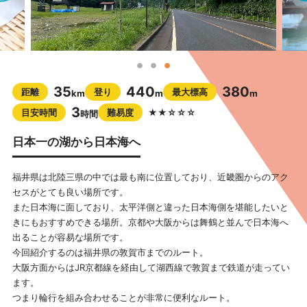
35
440
380
距離
登り
最大標高
km
m
m
3
目安時間
難易度
★★☆☆☆
時間
日本一の湖から日本海へ
福井県は北陸三県の中では最も南に位置しており、近畿圏からのアク
セスがとても良い場所です。
また日本海に面しており、太平洋側と違った日本海側を堪能したいと
きにもおすすめできる場所。京都や大阪からは舞鶴と並んで日本海へ
出ることが容易な場所です。
今回紹介するのは福井県の敦賀市までのルート。
大阪方面からはJR京都線を経由して湖西線で敦賀まで鉄道が走ってい
ます。
つまり輪行を組み合わせることが非常に便利なルート。