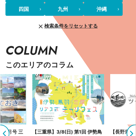
四国
九州
沖縄
検索条件をリセットする
COLUMN
このエリアのコラム
 9月号 三
【三重県】3/8(日) 第1回 伊勢鳥
【長野県】4