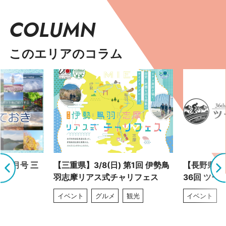
COLUMN
このエリアのコラム
 9月号 三
【三重県】3/8(日) 第1回 伊勢鳥
【長野県】4
羽志摩リアス式チャリフェス
36回 ツー
イベント
グルメ
観光
イベント