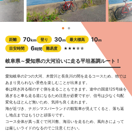
70
30
10
距離
登り
最大標高
km
m
m
6
目安時間
難易度
★★★☆☆
時間
岐阜県～愛知県の大河沿いに走る平坦基調ルート！
愛知岐阜の2つの大河、木曽川と長良川の間を走るコースため、他では
あまり見られない景色を楽しむことが出来ます。
春は咲き誇る桜のすぐ側を走ることもできます。途中の国道125号線を
過ぎると車も走る道になるため注意が必要ですが、信号は少なく勾配
変化もほとんど無いため、気持ち良く走れます。
海が近づき、ナガシマスパーランドの観覧車が見えてくると、落ち返
し地点まではもうひと頑張りです。
コース全体が真っ直ぐで河川敷、海沿いを走るため、風向きによって
は厳しいライドのなるのでご注意ください。