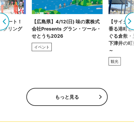
グルート！
【広島県】4/12(日) 味の素株式
【サイクリ
イクリング
会社Presents グラン・ツール・
香る港町と
せとうち2026
ぐる倉敷・
下津井の町
イベント
～
観光
もっと見る