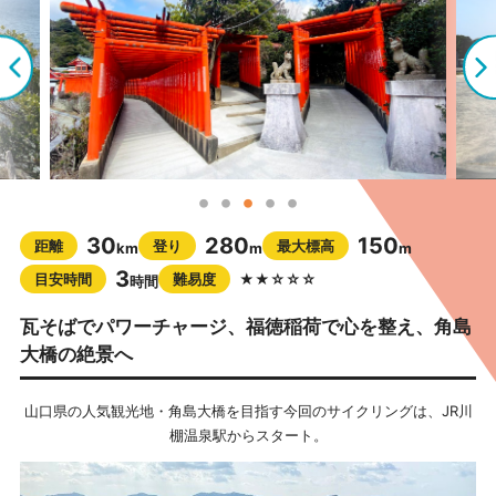
30
280
150
距離
登り
最大標高
km
m
m
3
目安時間
難易度
★★☆☆☆
時間
瓦そばでパワーチャージ、福徳稲荷で心を整え、角島
大橋の絶景へ
山口県の人気観光地・角島大橋を目指す今回のサイクリングは、JR川
棚温泉駅からスタート。