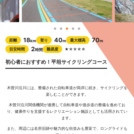
18
40
70
距離
登り
最大標高
km
m
m
2
目安時間
難易度
★☆☆☆☆
時間
初心者におすすめ！平坦サイクリングコース
木曽川沿川には、整備された自転車道が両岸に続き、サイクリングを
楽しむことができます。
木曽川沿川関係機関が連携して自転車道や遊歩道の整備を進めてお
り、健康作りを支援するレクリエーション施設としても活用されてい
ます。
また、周辺には名所旧跡や魅力的な街並みも豊富で、ロングライドも