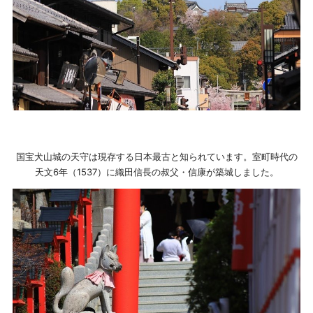
国宝犬山城の天守は現存する日本最古と知られています。室町時代の
天文6年（1537）に織田信長の叔父・信康が築城しました。