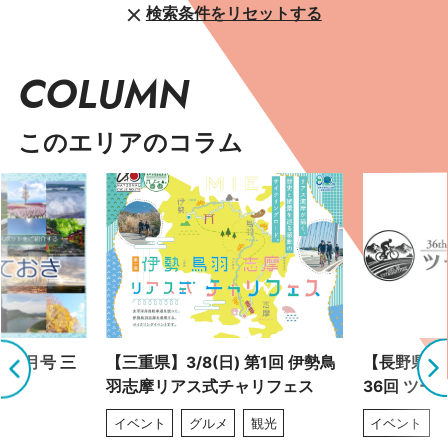
検索条件をリセットする
COLUMN
このエリアのコラム
 9月号 三
【三重県】3/8(日) 第1回 伊勢鳥
【長野県】4
羽志摩リアス式チャリフェス
36回 ツー
イベント
グルメ
観光
イベント