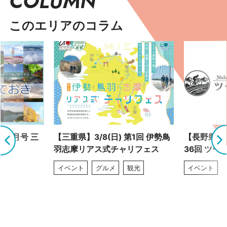
COLUMN
このエリアのコラム
 9月号 三
【三重県】3/8(日) 第1回 伊勢鳥
【長野県】4
羽志摩リアス式チャリフェス
36回 ツー
イベント
グルメ
観光
イベント