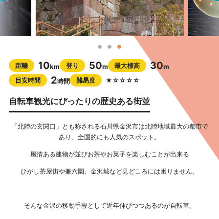
10
50
30
距離
登り
最大標高
km
m
m
2
目安時間
難易度
★☆☆☆☆
時間
自転車観光にぴったりの歴史ある街並
「北陸の玄関口」とも称される石川県金沢市は北陸地域最大の都市で
あり、全国的にも人気のスポット。
風情ある建物が並びお茶やお菓子を楽しむことが出来る
ひがし茶屋街や兼六園、金沢城など見どころには困りません。
そんな金沢の移動手段として近年伸びつつあるのが自転車。