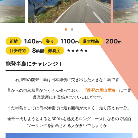
140
1100
200
距離
登り
最大標高
km
m
m
8
目安時間
難易度
★★★★★
時間
能登半島にチャレンジ！
石川県の能登半島は日本海側に突き出した大きな半島です。
昔からの自然風景がたくさん残っており、
「能登の里山里海」
は世界
農業遺産にも登録されているほどです。
また半島としては日本海側では最も面積が大きく、走り応えも十分。
全部一周しようとすると300㎞を越えるロングコースになるので宿泊
ツーリングを計画される人が多いでしょうか。