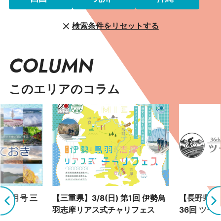
検索条件をリセットする
COLUMN
このエリアのコラム
 9月号 三
【三重県】3/8(日) 第1回 伊勢鳥
【長野県】4
羽志摩リアス式チャリフェス
36回 ツー