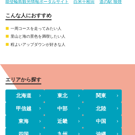
能登輪島観光情報ポータルサイト
白米千枚田
道の駅 狼煙
こんな人におすすめ
一周コースを走ってみたい人
里山と海の景色を満喫したい人
程よいアップダウンが好きな人
エリアから探す
北海道
東北
関東
甲信越
中部
北陸
東海
近畿
中国
四国
九州
沖縄