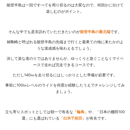
能登半島は一回ですべてを周り切るのは大変なので、何回かに分けて
楽しむのがポイント。
そんな中でも是非訪れていただきたいのが
能登半島の最北端
です。
禄剛崎と呼ばれる能登半島の先端まで行くと最果ての地に来たかのよ
うな達成感を味わえるでしょう。
決して楽な道のりではありませんが、ゆっくりと急ぐことなくマイペ
ースで走れば完走できるコースです。
ただし140㎞を走り切るにはしっかりとした準備が必要です。
事前に100㎞レベルのライドを何度か経験したうえでチャレンジしてみ
ましょう。
立ち寄りスポットとしては朝一で有名な
「輪島」
や、「日本の棚田100
選」にも選ばれている
「白米千枚田」
が有名です。