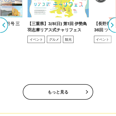
 9月号 三
【三重県】3/8(日) 第1回 伊勢鳥
【長野県】4
羽志摩リアス式チャリフェス
36回 ツー
イベント
グルメ
観光
イベント
もっと見る