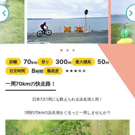
70
300
50
距離
登り
最大標高
km
m
m
8
目安時間
難易度
★★★☆☆
時間
一周70kmの快走路！
日本7大1周にも数えられる浜名湖１周！
1周約70kmの浜名湖をぐるっと一周しませんか？