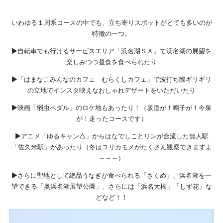
いわゆる１周系コースの中でも、立ち寄りスポットがとても多いのが
特徴の一つ。
▶自転車でも行けるサービスエリア「浜名湖ＳＡ」で浜名湖の展望を
楽しみつつ昼食を食べられたり
▶「はまなこみんなのカフェ むらくしカフェ」で波打ち際ギリギリ
の立地でインスタ映えなおしゃれデザートをいただいたり
▶映画「弱虫ペダル」のロケ地もあったり！（坂道が！鳴子が！今泉
が！走ったコースです）
▶アニメ「ゆるキャン△」からはなでしことリンが合流した無人駅
「佐久米駅」があったり（冬はユリカモメがたくさん観察できますよ
～～～）
▶さらに聖地として絶品うなぎが食べられる「さくめ」、浜名湖を一
望できる「奥浜名湖展望公園」、さらには「浜名大橋」「しず花」な
どなど！！