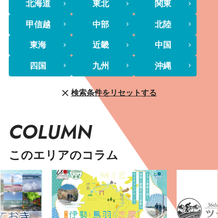
北海道
東北
関東
甲信越
中部
北陸
東海
近畿
中国
四国
九州
沖縄
検索条件をリセットする
COLUMN
このエリアのコラム