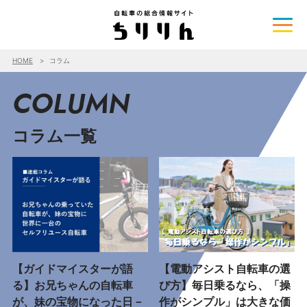
HOME
コラム
COLUMN
コラム一覧
【ガイドマイスターが語
【電動アシスト自転車の選
る】お兄ちゃんの自転車
び方】毎日乗るなら、「操
が、妹の宝物になった日－
作がシンプル」は大きな価