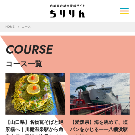
HOME
コース
COURSE
コース一覧
【山口県】名物瓦そばと絶
【愛媛県】海を眺めて、塩
景橋へ｜川棚温泉駅から角
パンをかじる――八幡浜駅