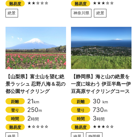
★★☆☆☆
★★★☆☆
難易度
難易度
絶景
神奈川県
絶景
【山梨県】富士山を望む絶
【静岡県】海と山の絶景を
景ラッシュ 忍野八海＆花の
一度に味わう 伊豆半島ー伊
都公園サイクリング
豆高原サイクリングコース
21
30
距離
距離
km
km
250
730
登り
登り
m
m
2
3
時間
時間
時間
時間
★☆☆☆☆
★★★☆☆
難易度
難易度
絶景
絶景
静岡県