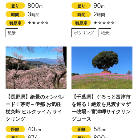
800
90
登り
登り
m
m
3
2
時間
時間
時間
時間
★★☆☆☆
★☆☆☆☆
難易度
難易度
絶景
ポタリング
絶景
【長野県】絶景のオンパレ
【千葉県】ぐるっと富津市
ード！茅野～伊那 お気軽
を巡る！絶景を見渡すマザ
杖突峠 ヒルクライム サイ
ー牧場～富津岬サイクリン
クリング
グコース
40
58
距離
距離
km
km
674
800
登り
登り