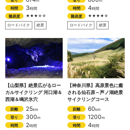
m
m
3
4
時間
時間
時間
時間
★★★☆☆
★★★★☆
難易度
難易度
ロードバイク
絶景
ロードバイク
絶景
【山梨県】絶景広がるロー
【神奈川県】高原景色に癒
カルサイクリング 河口湖＆
される仙石原～芦ノ湖絶景
西湖＆鳴沢氷穴
サイクリングコース
25
60
距離
距離
km
km
300
1200
登り
登り
m
m
2
4
時間
時間
時間
時間