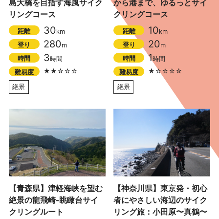
島大橋を目指す海風サイク
から港まで、ゆるっとサイ
リングコース
クリングコース
30
10
距離
距離
km
km
280
20
登り
登り
m
m
3
1
時間
時間
時間
時間
★★☆☆☆
★☆☆☆☆
難易度
難易度
絶景
絶景
【青森県】津軽海峡を望む
【神奈川県】東京発・初心
絶景の龍飛崎-眺瞰台サイ
者にやさしい海辺のサイク
クリングルート
リング旅：小田原〜真鶴〜