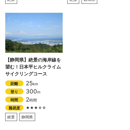
【静岡県】絶景の海岸線を
望む！日本平ヒルクライム
サイクリングコース
25
距離
km
300
登り
m
2
時間
時間
★★★☆☆
難易度
絶景
静岡県