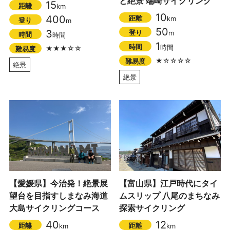
と絶景 端崎サイクリング
15
距離
km
10
400
距離
km
登り
m
50
3
登り
m
時間
時間
1
時間
時間
★★★☆☆
難易度
★☆☆☆☆
難易度
絶景
絶景
【愛媛県】今治発！絶景展
【富山県】江戸時代にタイ
望台を目指すしまなみ海道
ムスリップ 八尾のまちなみ
大島サイクリングコース
探索サイクリング
40
12
距離
距離
km
km