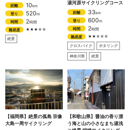
湯河原サイクリングコース
10
距離
km
33
520
距離
km
登り
m
600
2
登り
m
時間
時間
2
時間
時間
★★★☆☆
難易度
★★☆☆☆
難易度
絶景
クロスバイク
ポタリング
神奈川県
絶景
【福岡県】絶景の孤島 宗像
【和歌山県】醤油の香り漂
大島一周サイクリング
う海と山の小さなまち湯浅