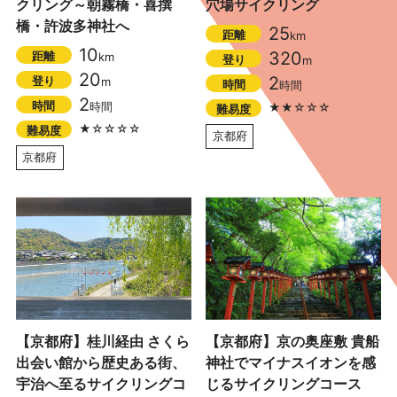
クリング～朝霧橋・喜撰
穴場サイクリング
橋・許波多神社へ
25
距離
km
10
320
距離
km
登り
m
20
2
登り
m
時間
時間
2
時間
時間
★★☆☆☆
難易度
★☆☆☆☆
難易度
京都府
京都府
【京都府】桂川経由 さくら
【京都府】京の奥座敷 貴船
出会い館から歴史ある街、
神社でマイナスイオンを感
宇治へ至るサイクリングコ
じるサイクリングコース