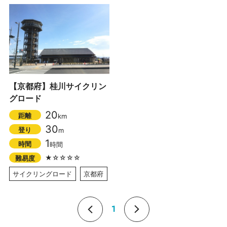
【京都府】桂川サイクリン
グロード
20
距離
km
30
登り
m
1
時間
時間
★☆☆☆☆
難易度
サイクリングロード
京都府
1