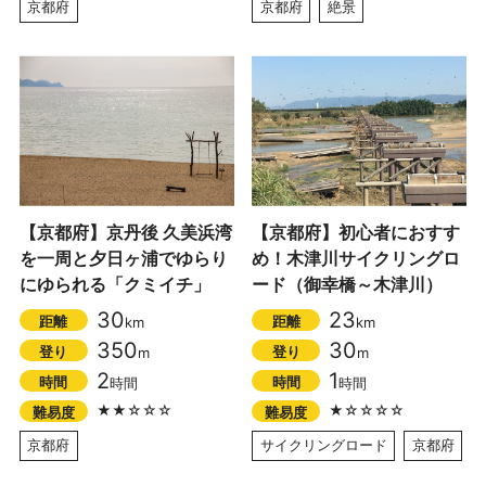
京都府
京都府
絶景
【京都府】京丹後 久美浜湾
【京都府】初心者におすす
を一周と夕日ヶ浦でゆらり
め！木津川サイクリングロ
にゆられる「クミイチ」
ード（御幸橋～木津川）
30
23
距離
距離
km
km
350
30
登り
登り
m
m
2
1
時間
時間
時間
時間
★★☆☆☆
★☆☆☆☆
難易度
難易度
京都府
サイクリングロード
京都府