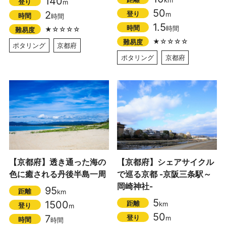
140
km
登り
m
50
2
登り
m
時間
時間
1.5
時間
時間
★☆☆☆☆
難易度
★☆☆☆☆
難易度
ポタリング
京都府
ポタリング
京都府
【京都府】透き通った海の
【京都府】シェアサイクル
色に癒される丹後半島一周
で巡る京都 -京阪三条駅～
岡崎神社-
95
距離
km
5
1500
距離
km
登り
m
50
7
登り
m
時間
時間