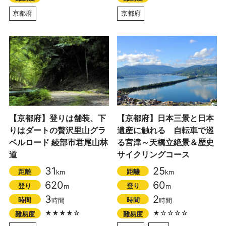
京都府
京都府
【京都府】登りは舗装、下
【京都府】日本三景と日本
りはダートの贅沢里山グラ
遺産に触れる 自転車で巡
ベルロード 綾部市君尾山林
る宮津～天橋立絶景＆歴史
道
サイクリングコース
31
25
距離
距離
km
km
620
60
登り
登り
m
m
3
2
時間
時間
時間
時間
★★★★☆
★☆☆☆☆
難易度
難易度