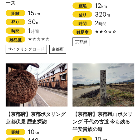
ース
12
距離
km
15
320
距離
km
登り
m
30
2
登り
m
時間
時間
1
時間
時間
★★☆☆☆
難易度
★☆☆☆☆
難易度
京都府
サイクリングロード
京都府
【京都府】京都ポタリング
【京都府】京都嵐山ポタリ
京都伏見 歴史探訪
ング 千代の古道 今も残る
平安貴族の道
10
距離
km
10
距離