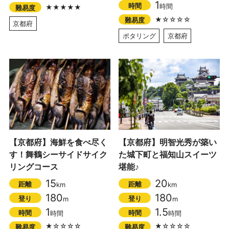
1
時間
時間
★★★★★
難易度
★☆☆☆☆
難易度
京都府
ポタリング
京都府
【京都府】海鮮を食べ尽く
【京都府】明智光秀が築い
す！舞鶴シーサイドサイク
た城下町と福知山スイーツ
リングコース
堪能♪
15
20
距離
距離
km
km
180
180
登り
登り
m
m
1
1.5
時間
時間
時間
時間
★☆☆☆☆
★☆☆☆☆
難易度
難易度