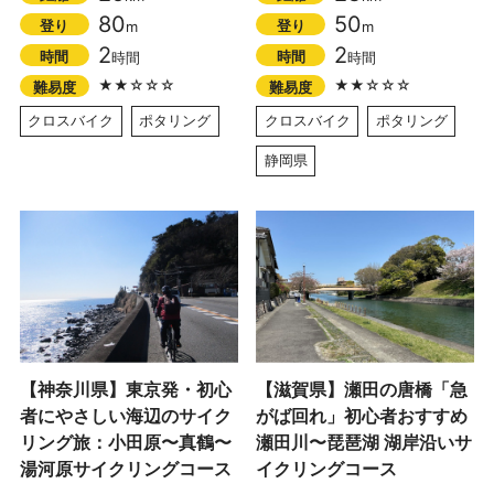
80
50
登り
登り
m
m
2
2
時間
時間
時間
時間
★★☆☆☆
★★☆☆☆
難易度
難易度
クロスバイク
ポタリング
クロスバイク
ポタリング
静岡県
【神奈川県】東京発・初心
【滋賀県】瀬田の唐橋「急
者にやさしい海辺のサイク
がば回れ」初心者おすすめ
リング旅：小田原〜真鶴〜
瀬田川〜琵琶湖 湖岸沿いサ
湯河原サイクリングコース
イクリングコース