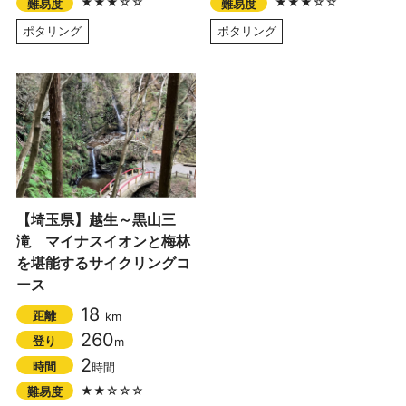
★★★☆☆
★★★☆☆
難易度
難易度
ポタリング
ポタリング
【埼玉県】越生～黒山三
滝 マイナスイオンと梅林
を堪能するサイクリングコ
ース
18
距離
km
260
登り
m
2
時間
時間
★★☆☆☆
難易度