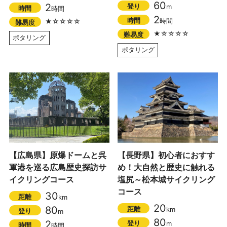
60
2
登り
m
時間
時間
2
時間
時間
★☆☆☆☆
難易度
★☆☆☆☆
難易度
ポタリング
ポタリング
【広島県】原爆ドームと呉
【長野県】初心者におすす
軍港を巡る広島歴史探訪サ
め！大自然と歴史に触れる
イクリングコース
塩尻～松本城サイクリング
コース
30
距離
km
20
80
距離
km
登り
m
80
2
登り
m
時間
時間