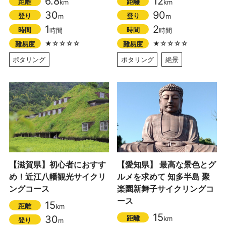
6.8
12
距離
距離
km
km
30
90
登り
登り
m
m
1
2
時間
時間
時間
時間
★☆☆☆☆
★☆☆☆☆
難易度
難易度
ポタリング
ポタリング
絶景
【滋賀県】初心者におすす
【愛知県】 最高な景色とグ
め！近江八幡観光サイクリ
ルメを求めて 知多半島 聚
ングコース
楽園新舞子サイクリングコ
ース
15
距離
km
15
30
距離
km
登り
m