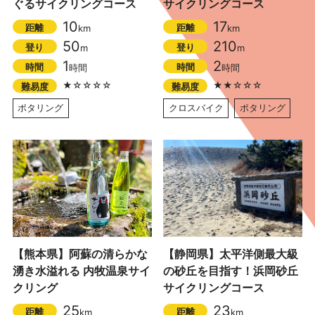
ぐるサイクリングコース
サイクリングコース
10
17
距離
距離
km
km
50
210
登り
登り
m
m
1
2
時間
時間
時間
時間
★☆☆☆☆
★★☆☆☆
難易度
難易度
ポタリング
クロスバイク
ポタリング
【熊本県】阿蘇の清らかな
【静岡県】太平洋側最大級
湧き水溢れる 内牧温泉サイ
の砂丘を目指す！浜岡砂丘
クリング
サイクリングコース
25
23
距離
距離
km
km