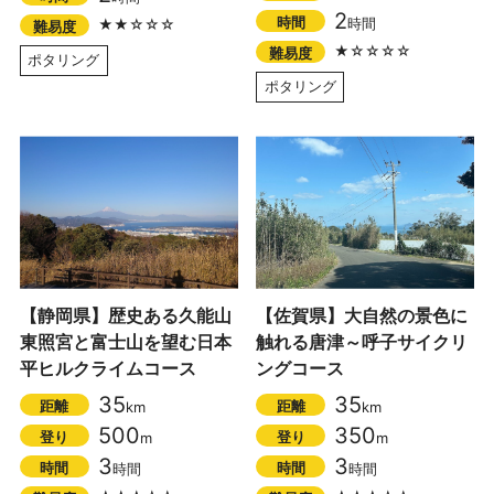
2
時間
時間
★★☆☆☆
難易度
★☆☆☆☆
難易度
ポタリング
ポタリング
【静岡県】歴史ある久能山
【佐賀県】大自然の景色に
東照宮と富士山を望む日本
触れる唐津～呼子サイクリ
平ヒルクライムコース
ングコース
35
35
距離
距離
km
km
500
350
登り
登り
m
m
3
3
時間
時間
時間
時間