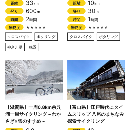
33
10
距離
距離
km
km
600
30
登り
登り
m
m
2
1
時間
時間
時間
時間
★★☆☆☆
★☆☆☆☆
難易度
難易度
クロスバイク
ポタリング
クロスバイク
ポタリング
神奈川県
絶景
【滋賀県】一周6.8km余呉
【富山県】江戸時代にタイ
湖一周サイクリング～わか
ムスリップ 八尾のまちなみ
さぎ×雪のすすめ～
探索サイクリング