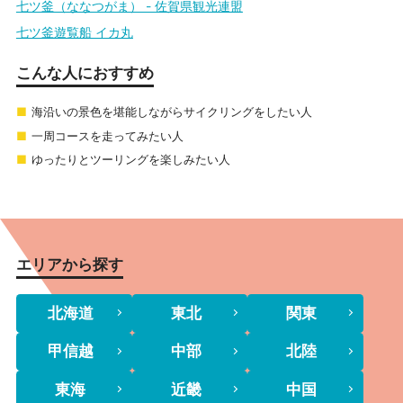
七ツ釜（ななつがま） - 佐賀県観光連盟
七ツ釜遊覧船 イカ丸
こんな人におすすめ
海沿いの景色を堪能しながらサイクリングをしたい人
一周コースを走ってみたい人
ゆったりとツーリングを楽しみたい人
エリアから探す
北海道
東北
関東
甲信越
中部
北陸
東海
近畿
中国