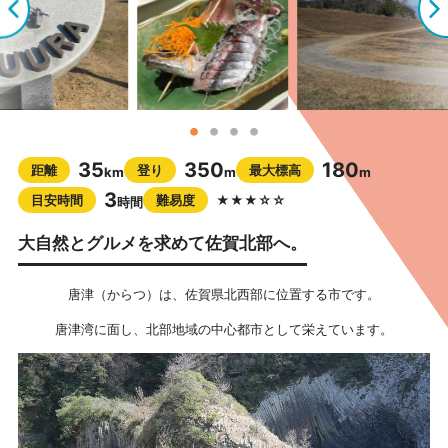
35
350
180
距離
登り
最大標高
km
m
m
3
目安時間
難易度
★★★☆☆
時間
大自然とグルメを求めて佐賀北部へ。
唐津（からつ）は、佐賀県北西部に位置する市です。
唐津湾に面し、北部地域の中心都市として栄えています。