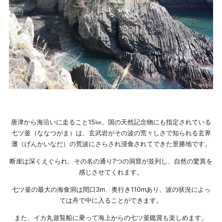
唐津から海沿いに走ること15㎞、国の天然記念物にも指定されている
七ツ釜（ななつがま）は、玄武岩がその波の荒々しさで知られる玄界
灘（げんかいなだ）の荒波にさらされ浸食されてできた景勝地です。
断崖は深くえぐられ、その名の通り7つの洞窟が並列し、自然の驚異を
感じさせてくれます。
七ツ釜の最大の海食洞は間口3m、奥行き110mあり、波の状況によっ
ては舟で中に入ることができます。
また、イカ丸遊覧船に乗って海上からの七ツ釜鑑賞も楽しめます。