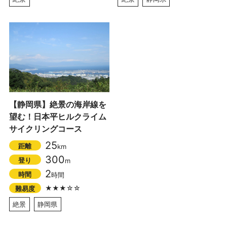
【静岡県】絶景の海岸線を
望む！日本平ヒルクライム
サイクリングコース
25
距離
km
300
登り
m
2
時間
時間
★★★☆☆
難易度
絶景
静岡県