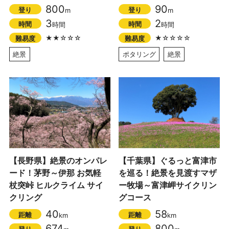
800
90
登り
登り
m
m
3
2
時間
時間
時間
時間
★★☆☆☆
★☆☆☆☆
難易度
難易度
絶景
ポタリング
絶景
【長野県】絶景のオンパレ
【千葉県】ぐるっと富津市
ード！茅野～伊那 お気軽
を巡る！絶景を見渡すマザ
杖突峠 ヒルクライム サイ
ー牧場～富津岬サイクリン
クリング
グコース
40
58
距離
距離
km
km
674
800
登り
登り