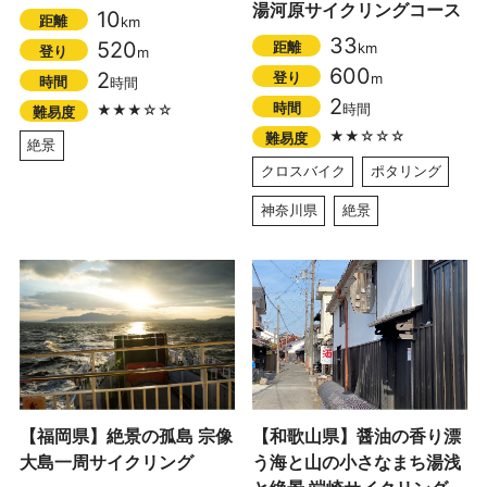
湯河原サイクリングコース
10
距離
km
33
520
距離
km
登り
m
600
2
登り
m
時間
時間
2
時間
時間
★★★☆☆
難易度
★★☆☆☆
難易度
絶景
クロスバイク
ポタリング
神奈川県
絶景
【福岡県】絶景の孤島 宗像
【和歌山県】醤油の香り漂
大島一周サイクリング
う海と山の小さなまち湯浅