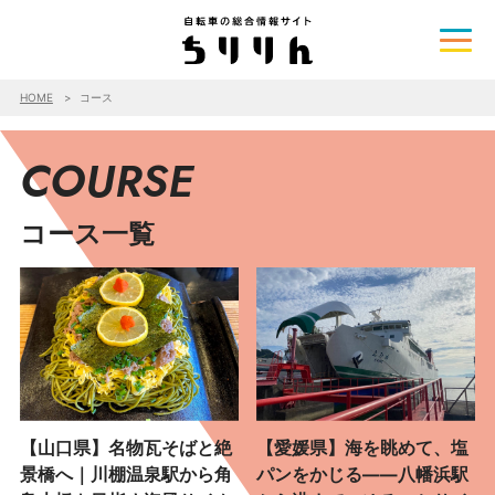
HOME
コース
COURSE
コース一覧
【山口県】名物瓦そばと絶
【愛媛県】海を眺めて、塩
景橋へ｜川棚温泉駅から角
パンをかじる――八幡浜駅