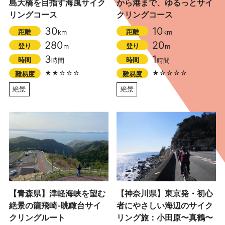
島大橋を目指す海風サイク
から港まで、ゆるっとサイ
リングコース
クリングコース
30
10
距離
距離
km
km
280
20
登り
登り
m
m
3
1
時間
時間
時間
時間
★★☆☆☆
★☆☆☆☆
難易度
難易度
絶景
絶景
【青森県】津軽海峡を望む
【神奈川県】東京発・初心
絶景の龍飛崎-眺瞰台サイ
者にやさしい海辺のサイク
クリングルート
リング旅：小田原〜真鶴〜