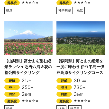
★★☆☆☆
★★★☆☆
難易度
難易度
絶景
神奈川県
絶景
【山梨県】富士山を望む絶
【静岡県】海と山の絶景を
景ラッシュ 忍野八海＆花の
一度に味わう 伊豆半島ー伊
都公園サイクリング
豆高原サイクリングコース
21
30
距離
距離
km
km
250
730
登り
登り
m
m
2
3
時間
時間
時間
時間
★☆☆☆☆
★★★☆☆
難易度
難易度
絶景
絶景
静岡県