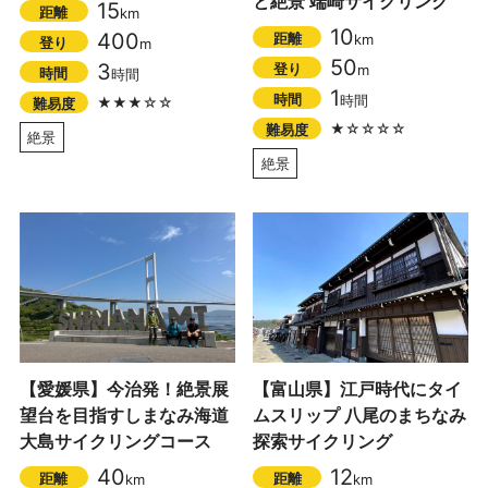
と絶景 端崎サイクリング
15
距離
km
10
400
距離
km
登り
m
50
3
登り
m
時間
時間
1
時間
時間
★★★☆☆
難易度
★☆☆☆☆
難易度
絶景
絶景
【愛媛県】今治発！絶景展
【富山県】江戸時代にタイ
望台を目指すしまなみ海道
ムスリップ 八尾のまちなみ
大島サイクリングコース
探索サイクリング
40
12
距離
距離
km
km