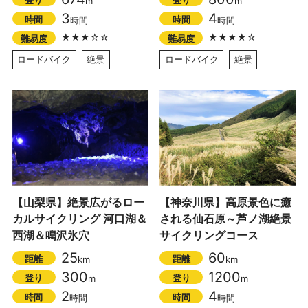
m
m
3
4
時間
時間
時間
時間
★★★☆☆
★★★★☆
難易度
難易度
ロードバイク
絶景
ロードバイク
絶景
【山梨県】絶景広がるロー
【神奈川県】高原景色に癒
カルサイクリング 河口湖＆
される仙石原～芦ノ湖絶景
西湖＆鳴沢氷穴
サイクリングコース
25
60
距離
距離
km
km
300
1200
登り
登り
m
m
2
4
時間
時間
時間
時間