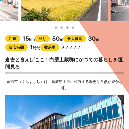
15
50
30
距離
登り
最大標高
km
m
m
1
目安時間
難易度
★☆☆☆☆
時間
倉吉と言えばここ！白壁土蔵群にかつての暮らしを垣
間見る
倉吉市（くらよしし）は、鳥取県中部に位置する歴史と自然が豊かな
町。