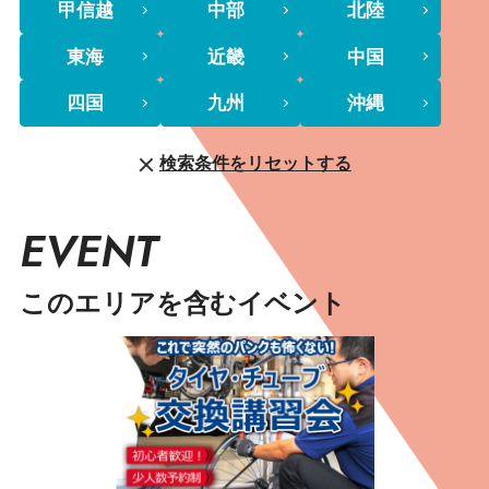
甲信越
中部
北陸
東海
近畿
中国
四国
九州
沖縄
検索条件をリセットする
EVENT
このエリアを含むイベント