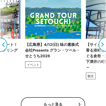
グルート！
【広島県】4/12(日) 味の素株式
【サイクリ
イクリング
会社Presents グラン・ツール・
香る港町と
せとうち2026
ぐる倉敷・
下津井の町
イベント
～
観光
もっと見る