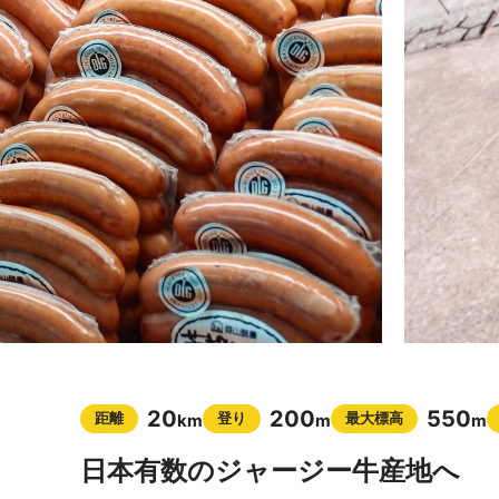
20
200
550
距離
登り
最大標高
km
m
m
日本有数のジャージー牛産地へ