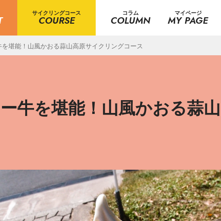
サイクリングコース
コラム
マイページ
T
COURSE
COLUMN
MY PAGE
牛を堪能！山風かおる蒜山高原サイクリングコース
ジー牛を堪能！山風かおる蒜