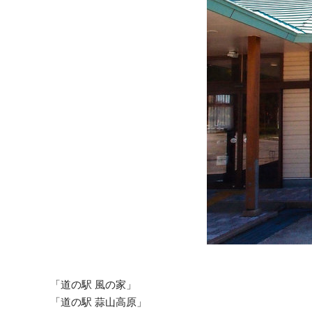
「道の駅 風の家」
「道の駅 蒜山高原」