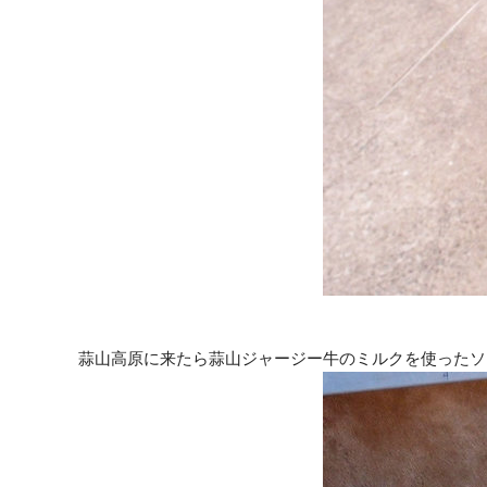
蒜山高原に来たら蒜山ジャージー牛のミルクを使ったソ