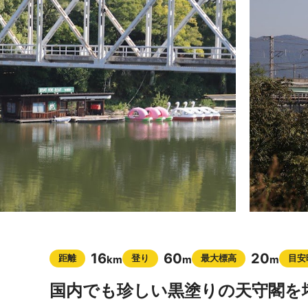
16
60
20
距離
登り
最大標高
目安
km
m
m
国内でも珍しい黒塗りの天守閣を