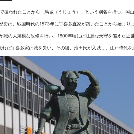
で覆われたことから「烏城（うじょう）」という別名を持つ、岡
歴史は、戦国時代の1573年に宇喜多直家が築いたことから始まり
が城の大規模な改修を行い、1600年頃には壮麗な天守を備えた近
敗れた宇喜多家は城を失い、その後、池田氏が入城し、江戸時代を