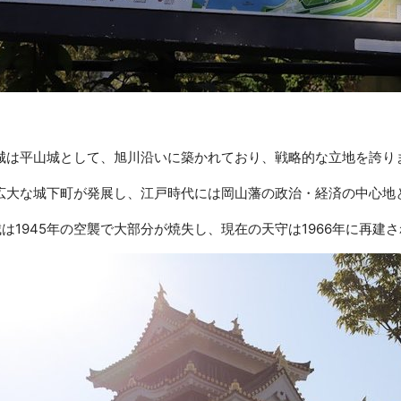
城は平山城として、旭川沿いに築かれており、戦略的な立地を誇り
広大な城下町が発展し、江戸時代には岡山藩の政治・経済の中心地
は1945年の空襲で大部分が焼失し、現在の天守は1966年に再建