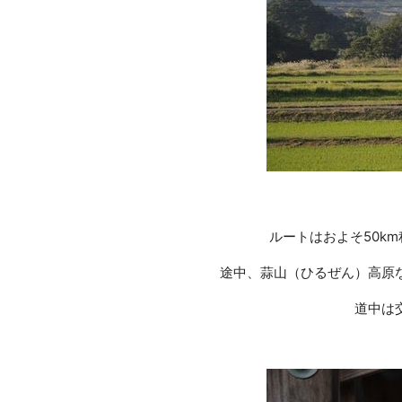
ルートはおよそ50k
途中、蒜山（ひるぜん）高原
道中は