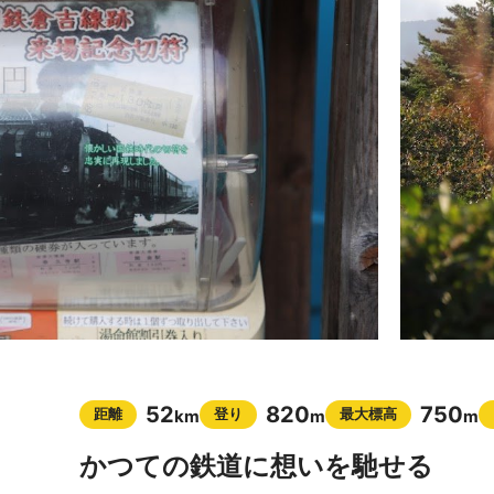
52
820
750
距離
登り
最大標高
km
m
m
かつての鉄道に想いを馳せる