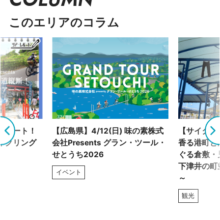
このエリアのコラム
グルート！
【広島県】4/12(日) 味の素株式
【サイクリ
イクリング
会社Presents グラン・ツール・
香る港町と
せとうち2026
ぐる倉敷・
下津井の町
イベント
～
観光