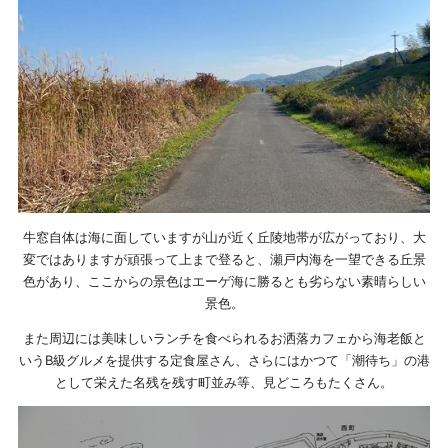
牛窓自体は海に面していますが山が近く丘陵地帯が広がっており、大
変ではありますが頑張って上まで登ると、瀬戸内海を一望できる丘景
色があり、ここからの景色はエーゲ海に勝るとも劣らない素晴らしい
景色。
また周辺には美味しいランチを食べられるお洒落カフェから海老飯と
いうB級グルメを提供する定食屋さん、さらにはかつて「潮待ち」の港
として栄えた名残を残す町並み等、見どころもたくさん。