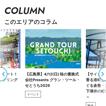
COLUMN
このエリアのコラム
グルート！
【広島県】4/12(日) 味の素株式
【サイクリ
イクリング
会社Presents グラン・ツール・
香る港町と
せとうち2026
ぐる倉敷・
下津井の町
イベント
～
観光