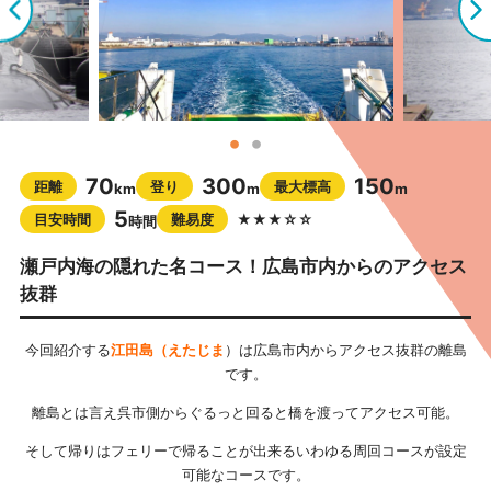
70
300
150
距離
登り
最大標高
km
m
m
5
目安時間
難易度
★★★☆☆
時間
瀬戸内海の隠れた名コース！広島市内からのアクセス
抜群
今回紹介する
江田島（えたじま
）は広島市内からアクセス抜群の離島
です。
離島とは言え呉市側からぐるっと回ると橋を渡ってアクセス可能。
そして帰りはフェリーで帰ることが出来るいわゆる周回コースが設定
可能なコースです。