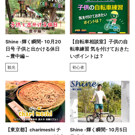
Shine -輝く瞬間- 10月20
【自転車相談室】子供の自
日号 子供と出かける休日
転車練習 気を付けておきた
～豊中編～
いポイントは？
観光
初心者
【東京都】charimeshi チ
Shine -輝く瞬間- 10月5日