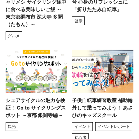
ャリメシ サイクリング途中
号 心身のリフレッシュに
に食べる美味しいご飯 ～
「折りたたみ自転車」
東京都調布市 深大寺 多聞
健康
（たもん）～
グルメ
シェアサイクルの魅力を検
子供自転車練習教室 補助輪
証！ Go to サイクリングス
外して乗ってみよう！ あさ
ポット ～京都 銀閣寺編～
ひのキッズスクール
観光
イベント
イベントレポート
初心者