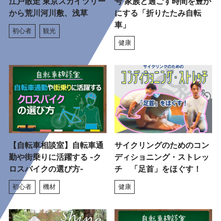
江戸散走 東京スカイツリー
号 家族と過ごす時間を豊か
から荒川河川敷、浅草
にする「折りたたみ自転
車」
初心者
観光
健康
【自転車相談室】自転車通
サイクリングのためのコン
勤や街乗りに活躍する -ク
ディショニング・ストレッ
ロスバイクの選び方-
チ 「足首」をほぐす！
初心者
機材
健康