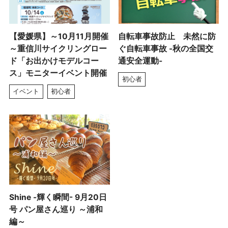
【愛媛県】～10月11月開催
自転車事故防止 未然に防
～重信川サイクリングロー
ぐ自転車事故 -秋の全国交
ド「お出かけモデルコー
通安全運動-
ス」モニターイベント開催
初心者
イベント
初心者
Shine -輝く瞬間- 9月20日
号 パン屋さん巡り ～浦和
編～