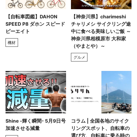
【自転車図鑑】DAHON
【神奈川県】charimeshi
SPEED P8 ダホン スピード
チャリメシ サイクリング途
ピーエイト
中に食べる美味しいご飯 ～
神奈川県相模原市 大和家
機材
（やまとや）～
グルメ
Shine -輝く瞬間- 5月9日号
コラム | 全国各地のサイク
加速させる減量
リングスポット、自転車の
選び方、自転車に乗る時の