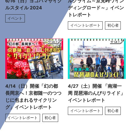
6/16（日）ヨコハマサイク
ルクライム～京見峠ワイン
ルスタイル 2024
ディングロード～」イベン
トレポート
イベント
イベントレポート
初心者
4/14（日）開催「幻の都
4/27（土）開催 「南湖一
長岡京へ！京都随一のつつ
周 琵琶湖のんびりライド」
じに包まれるサイクリン
イベントレポート
グ」イベントレポート
イベントレポート
初心者
イベントレポート
初心者