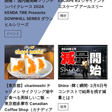
開催！ 国内最高峰マウンテ
ESCAPE R3 ジャイアント
ンバイクレース 2024
エスケープ アールスリー
KENDA TIRE Presents
機材
DOWNHILL SERIES ダウン
ヒルシリーズ
イベント
【東京都】charimeshi チ
Shine -輝く瞬間- 2月5日号
ャリメシ サイクリング途中
コンテストで結果を残す減
に食べる美味しいご飯 ～
量とは？
東京都多摩市 Canadian
健康
Coffee Shop（カナディア