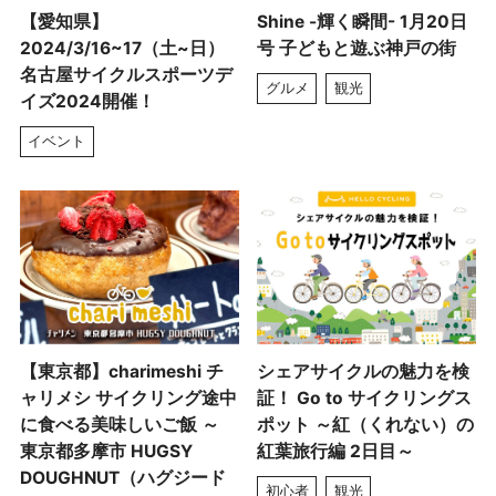
【愛知県】
Shine -輝く瞬間- 1月20日
2024/3/16~17（土~日）
号 子どもと遊ぶ神戸の街
名古屋サイクルスポーツデ
グルメ
観光
イズ2024開催！
イベント
【東京都】charimeshi チ
シェアサイクルの魅力を検
ャリメシ サイクリング途中
証！ Go to サイクリングス
に食べる美味しいご飯 ～
ポット ～紅（くれない）の
東京都多摩市 HUGSY
紅葉旅行編 2日目～
DOUGHNUT（ハグジード
初心者
観光