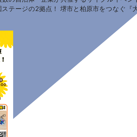
園ステージの2拠点！ 堺市と柏原市をつなぐ『