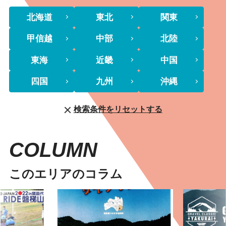
北海道
東北
関東
甲信越
中部
北陸
東海
近畿
中国
四国
九州
沖縄
検索条件をリセットする
COLUMN
このエリアのコラム