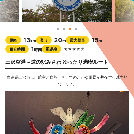
13
20
15
距離
登り
最大標高
km
m
m
1
目安時間
難易度
★☆☆☆☆
時間
三沢空港～道の駅みさわ ゆったり満喫ルート
青森県三沢市は、航空と自然、そしてのどかな風景が共存する魅力的
なエリア。