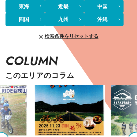
東海
近畿
中国
四国
九州
沖縄
検索条件をリセットする
COLUMN
このエリアのコラム