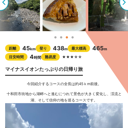
45
438
465
距離
登り
最大標高
km
m
m
4
目安時間
難易度
★★★☆☆
時間
マイナスイオンたっぷりの日帰り旅
今回紹介するコースの全長は約45ｋm前後。
十和田市街地から湖畔へと進むにつれて景色が大きく変化し、渓流と
湖、そして信仰の地を巡るコースです。