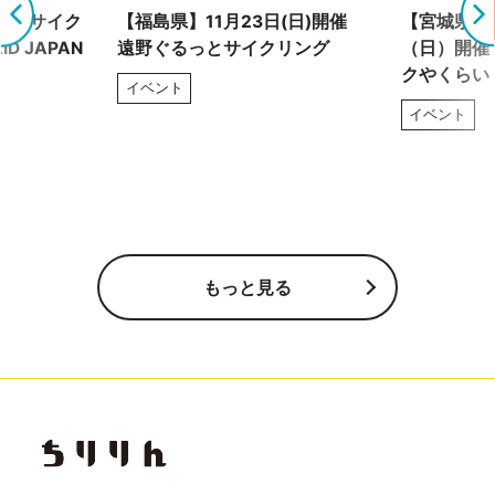
れるサイク
【福島県】11月23日(日)開催
【宮城県】8
D JAPAN
遠野ぐるっとサイクリング
（日）開催
クやくらい
イベント
イベント
もっと見る