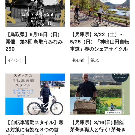
【鳥取県】6月15日（日）
【兵庫県】3/22（土）～
開催 第3回 鳥取うみなみ
5/25（日）「神出山田自転
250
車道」春のシェアサイクル
イベント
初心者
観光
【自転車通勤スタイル】寒
【兵庫県】3/16(日) 開催
さ対策に有効な３つの首
茅葺き職人と行く! 茅葺き