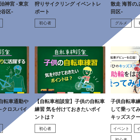
治神宮 -東京
狩りサイクリング イベントレ
散走 海苔の
渋谷区-
ポート
田区-
初心者
グルメ
自転車通勤や
【自転車相談室】子供の自転車
子供自転車練
-クロスバイ
練習 気を付けておきたいポイ
して乗ってみ
ントは？
キッズスク
初心者
イベント
初心者