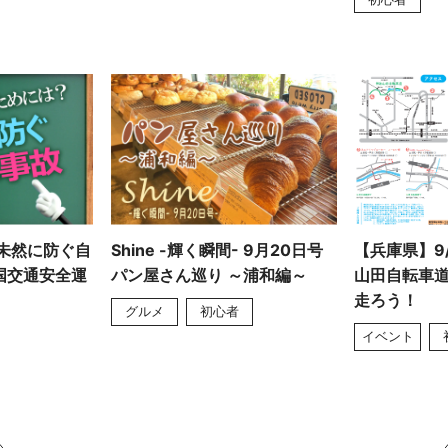
未然に防ぐ自
Shine -輝く瞬間- 9月20日号
【兵庫県】9/
国交通安全運
パン屋さん巡り ～浦和編～
山田自転車
走ろう！
グルメ
初心者
イベント