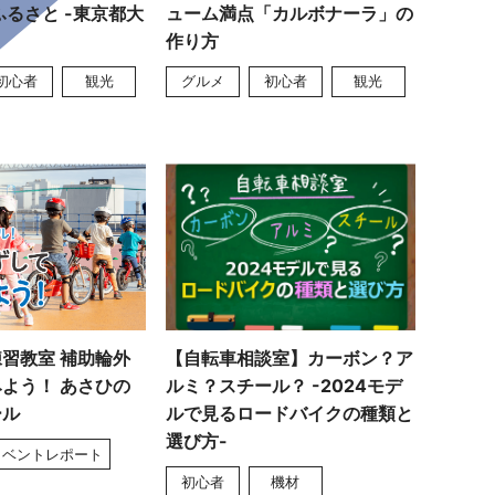
ふるさと -東京都大
ューム満点「カルボナーラ」の
作り方
初心者
観光
グルメ
初心者
観光
習教室 補助輪外
【自転車相談室】カーボン？ア
よう！ あさひの
ルミ？スチール？ -2024モデ
ール
ルで見るロードバイクの種類と
選び方-
イベントレポート
初心者
機材