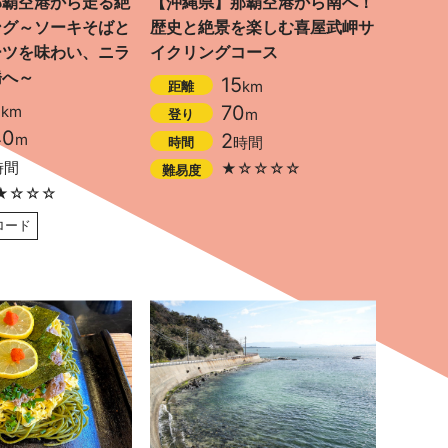
那覇空港から走る絶
【沖縄県】那覇空港から南へ！
ング～ソーキそばと
歴史と絶景を楽しむ喜屋武岬サ
ーツを味わい、ニラ
イクリングコース
橋へ～
15
km
距離
5
70
km
m
登り
40
2
m
時間
時間
時間
★☆☆☆☆
難易度
★☆☆☆
ロード