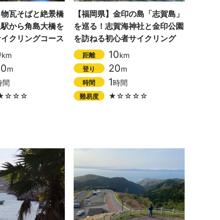
名物瓦そばと絶景橋
【福岡県】金印の島「志賀島」
泉駅から角島大橋を
を巡る！志賀海神社と金印公園
サイクリングコース
を訪ねる初心者サイクリング
0
10
km
km
距離
80
20
m
m
登り
1
時間
時間
時間
★☆☆☆
★☆☆☆☆
難易度