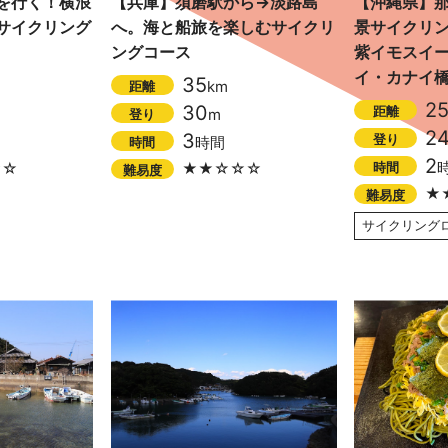
を行く！横浪
【兵庫】須磨駅から→淡路島
【沖縄県】
サイクリング
へ。海と船旅を楽しむサイクリ
景サイクリ
ングコース
紫イモスイ
イ・カナイ
35
km
距離
2
30
距離
m
登り
2
3
登り
時間
時間
2
時間
☆☆
★★☆☆☆
難易度
★
難易度
サイクリング