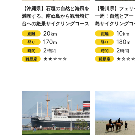
【沖縄県】石垣の自然と海風を
【香川県】フェリ
満喫する、南ぬ島から観音埼灯
一周！自然とアー
台への絶景サイクリングコース
島サイクリングコ
20
10
km
km
距離
距離
170
180
m
m
登り
登り
2
2
時間
時間
時間
時間
★★☆☆☆
★☆☆
難易度
難易度