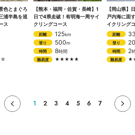
景色とまぐろ
【熊本・福岡・佐賀・長崎】1
【岡山県】日
三浦半島を巡
日で4県走破！有明海一周サイ
戸内海に面
ース
クリングコース
イクリング
125
3
km
距離
距離
500
2
m
登り
登り
8
2
時間
時間
時間
☆☆
★★★★★
★
難易度
難易度
1
2
3
4
5
6
7