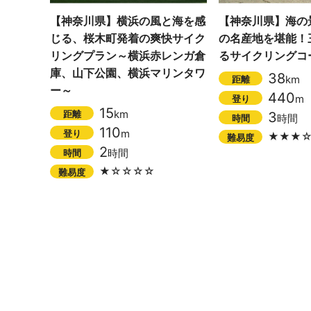
【神奈川県】横浜の風と海を感
【神奈川県】海の
じる、桜木町発着の爽快サイク
の名産地を堪能！
リングプラン～横浜赤レンガ倉
るサイクリングコ
庫、山下公園、横浜マリンタワ
38
km
距離
ー～
440
m
登り
15
km
距離
3
時間
時間
110
m
登り
★★★
難易度
2
時間
時間
★☆☆☆☆
難易度