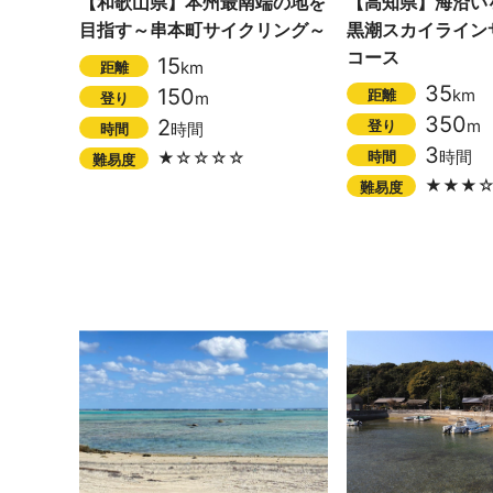
【和歌山県】本州最南端の地を
【高知県】海沿い
目指す～串本町サイクリング～
黒潮スカイライン
コース
15
km
距離
35
150
km
距離
m
登り
350
2
m
登り
時間
時間
3
時間
時間
★☆☆☆☆
難易度
★★★
難易度