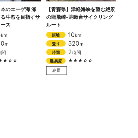
本のエーゲ海 瀬
【青森県】津軽海峡を望む絶景
する牛窓を目指すサ
の龍飛崎-眺瞰台サイクリング
コース
ルート
3
10
km
km
距離
00
520
m
m
登り
2
時間
時間
時間
★★☆☆
★★★☆☆
難易度
絶景