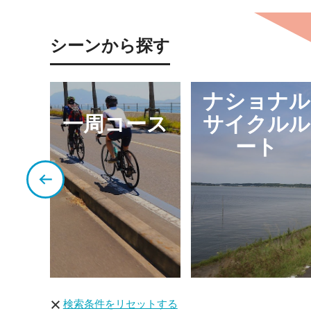
シーンから探す
ナショナル
い
一周コース
サイクルル
ート
検索条件をリセットする