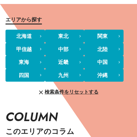
エリアから探す
北海道
東北
関東
甲信越
中部
北陸
東海
近畿
中国
四国
九州
沖縄
検索条件をリセットする
COLUMN
このエリアのコラム