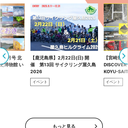
 6月号 北
【鹿児島県】2月22日(日) 開
【宮崎県】
史博物館 い
催 第13回 サイクリング屋久島
DISCOVERY
2026
KOYU-SAIT
イベント
イベント
もっと見る