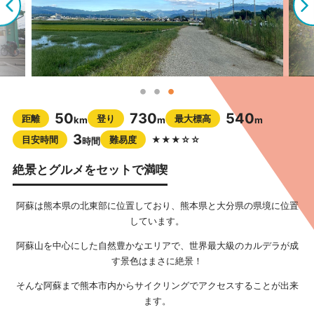
50
730
540
距離
登り
最大標高
km
m
m
3
目安時間
難易度
★★★☆☆
時間
絶景とグルメをセットで満喫
阿蘇は熊本県の北東部に位置しており、熊本県と大分県の県境に位置
しています。
阿蘇山を中心にした自然豊かなエリアで、世界最大級のカルデラが成
す景色はまさに絶景！
そんな阿蘇まで熊本市内からサイクリングでアクセスすることが出来
ます。