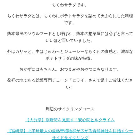
ちくわサラダです。
ちくわサラダとは、ちくわにポテトサラダを詰めて天ぷらにした料理
です。
熊本県民のソウルフードとも呼ばれ、熊本の惣菜屋には必ずと言って
いいほど置いていました。
外はカリッと、中はじゅわっとジューシーなちくわの食感と、濃厚な
ポテトサラダの味が特徴。
おかずにはもちろん、おつまみやおやつにもなります。
発祥の地である総菜専門チェーン「ヒライ」さんで是非ご賞味くださ
い！
周辺のサイクリングコース
【大分県】別府湾を見渡す！安心院ヒルクライム
【宮崎県】北半球最大の亜熱帯植物群が広がる青島神社を目指すシー
サイドサイクリング