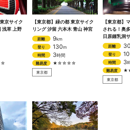
 東京サイク
【東京都】緑の都 東京サイク
【東京都】
 浅草 上野
リング 汐留 六本木 青山 神宮
される！奥
日原鍾乳洞
9
km
距離
3
130
距離
m
登り
1
3
登り
時間
時間
3
時間
☆☆
★☆☆☆☆
難易度
★
難易度
東京都
東京都