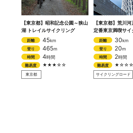
【東京都】昭和記念公園～狭山
【東京都】荒川河
湖 トレイルサイクリング
定番東京満喫サイ
45
30
km
km
距離
距離
465
20
m
m
登り
登り
4
2
時間
時間
時間
時間
★★★☆☆
★☆☆
難易度
難易度
東京都
サイクリングロード