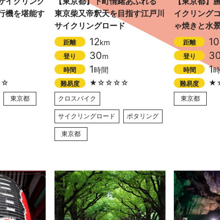
サイクリング
【東京都】下町情緒あふれる
【東京都】
行機を堪能す
東京柴又帝釈天を目指す江戸川
イクリングコ
サイクリングロード
ゃ焼きと水
12
10
km
距離
距離
30
3
m
登り
登り
1
1
時間
時間
時間
☆☆
★☆☆☆☆
★
難易度
難易度
東京都
クロスバイク
東京都
サイクリングロード
ポタリング
東京都