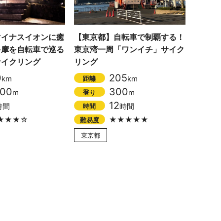
マイナスイオンに癒
【東京都】自転車で制覇する！
多摩を自転車で巡る
東京湾一周「ワンイチ」サイク
サイクリング
リング
0
205
km
km
距離
000
300
m
m
登り
12
時間
時間
時間
★★★☆
★★★★★
難易度
東京都