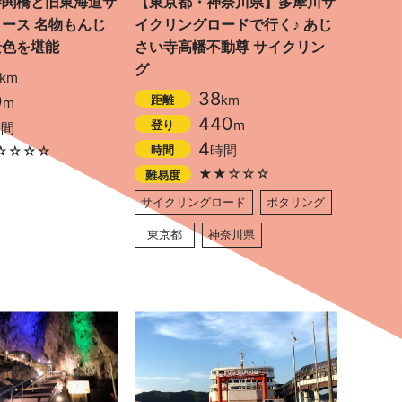
勝鬨橋と旧東海道サ
【東京都・神奈川県】多摩川サ
ース 名物もんじ
イクリングロードで行く♪ あじ
景色を堪能
さい寺高幡不動尊 サイクリン
グ
km
38
0
km
距離
m
440
m
登り
時間
4
時間
時間
☆☆☆☆
★★☆☆☆
難易度
サイクリングロード
ポタリング
東京都
神奈川県