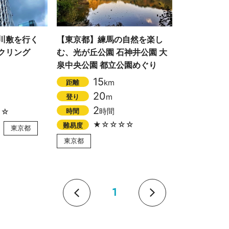
川敷を行く
【東京都】練馬の自然を楽し
クリング
む、光が丘公園 石神井公園 大
泉中央公園 都立公園めぐり
15
km
距離
20
m
登り
2
時間
時間
☆☆
★☆☆☆☆
難易度
東京都
東京都
1