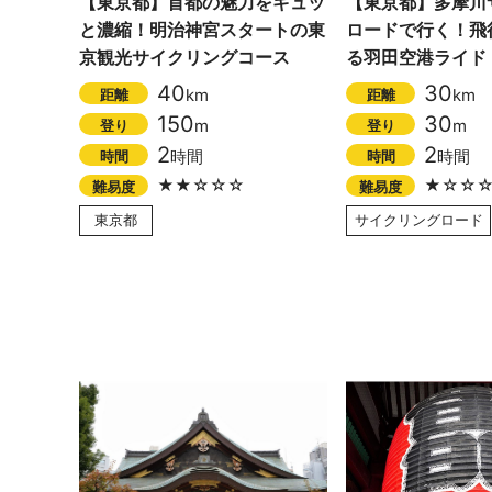
【東京都】首都の魅力をギュッ
【東京都】多摩川
と濃縮！明治神宮スタートの東
ロードで行く！飛
京観光サイクリングコース
る羽田空港ライド
40
30
km
km
距離
距離
150
30
m
m
登り
登り
2
2
時間
時間
時間
時間
★★☆☆☆
★☆☆
難易度
難易度
東京都
サイクリングロード