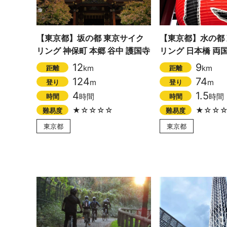
【東京都】坂の都 東京サイク
【東京都】水の都
リング 神保町 本郷 谷中 護国寺
リング 日本橋 両国
12
9
km
km
距離
距離
124
74
m
m
登り
登り
4
1.5
時間
時間
時間
時間
★☆☆☆☆
★☆☆
難易度
難易度
東京都
東京都