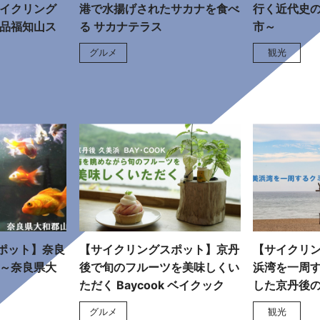
サイクリング
港で水揚げされたサカナを食べ
行く近代史の
絶品福知山ス
る サカナテラス
市～
グルメ
観光
ポット】奈良
【サイクリングスポット】京丹
【サイクリ
 ～奈良県大
後で旬のフルーツを美味しくい
浜湾を一周
ただく Baycook ベイクック
した京丹後
グルメ
観光