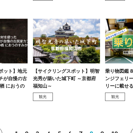
ポット】地元
【サイクリングスポット】明智
乗り物図鑑 
チが自慢の古
光秀が築いた城下町 ～京都府
ンジフェリー
栖 におうの
福知山～
リーに載せ
観光
観光