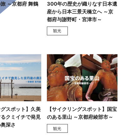
旅 ～京都府 舞鶴
300年の歴史が織りなす日本遺
産から日本三景天橋立へ ～京
都府与謝野町・宮津市～
観光
ングスポット】久美
【サイクリングスポット】国宝
するクミイチで発見
のある里山 ～京都府綾部市～
の奥深さ
観光