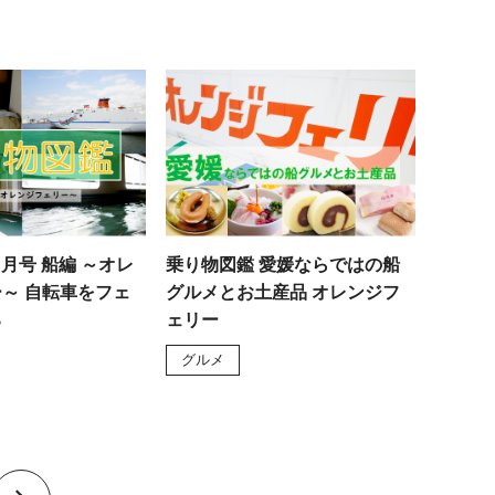
8月号 船編 ～オレ
乗り物図鑑 愛媛ならではの船
～ 自転車をフェ
グルメとお土産品 オレンジフ
る
ェリー
グルメ