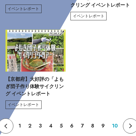
クリング イベントレポート
イベントレポート
イベントレポート
【京都府】大好評の「よも
ぎ団子作り体験サイクリン
グ イベントレポート
イベントレポート
1
2
3
4
5
6
7
8
9
10