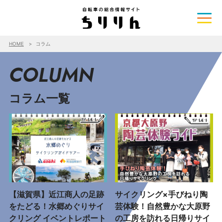
HOME
コラム
COLUMN
コラム一覧
【滋賀県】近江商人の足跡
サイクリング×手びねり陶
をたどる！水郷めぐりサイ
芸体験！自然豊かな大原野
クリング イベントレポート
の工房を訪れる日帰りサイ