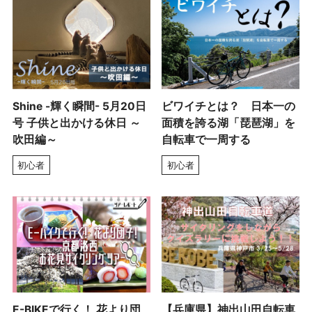
Shine -輝く瞬間- 5月20日
ビワイチとは？ 日本一の
号 子供と出かける休日 ～
面積を誇る湖「琵琶湖」を
吹田編～
自転車で一周する
初心者
初心者
E-BIKEで行く！ 花より団
【兵庫県】神出山田自転車