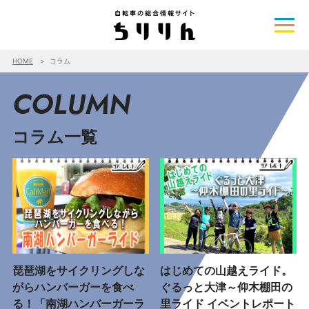
HOME
コラム
COLUMN
コラム一覧
琵琶湖をサイクリングしな
はじめての山越えライド。
がらハンバーガーを食べ
ぐるっと大津～仰木棚田の
る！「南湖ハンバーガーラ
里ライド イベントレポート