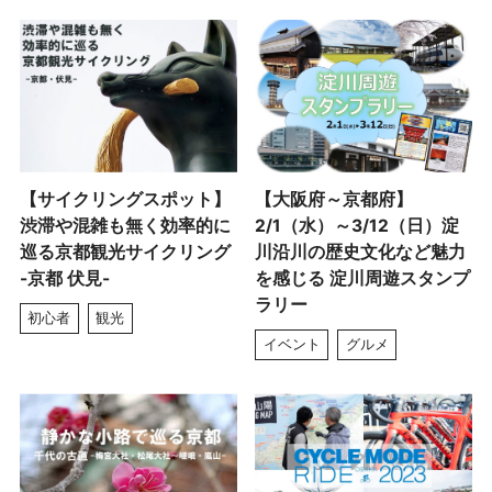
【サイクリングスポット】
【大阪府～京都府】
渋滞や混雑も無く効率的に
2/1（水）～3/12（日）淀
巡る京都観光サイクリング
川沿川の歴史文化など魅力
-京都 伏見-
を感じる 淀川周遊スタンプ
ラリー
初心者
観光
イベント
グルメ