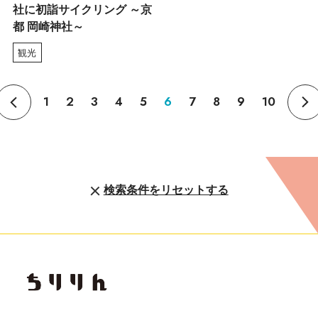
社に初詣サイクリング ～京
都 岡崎神社～
観光
1
2
3
4
5
6
7
8
9
10
検索条件をリセットする