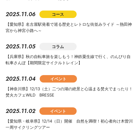
2025.11.06
コース
【愛知県】名古屋駅発着で巡る歴史とレトロな街並みライド ～熱田神
宮から神宮小路へ～
2025.11.05
コラム
【兵庫県】秋の自転車旅を楽しもう！神鉄粟生線で行く、のんびり自
転車さんぽ【期間限定サイクルトレイン】
2025.11.04
イベント
【神奈川県】12/13（土）二つの湖の絶景と心温まる焚火でまったり！
焚火カフェWILD BRESSE
2025.11.02
イベント
【愛知県・岐阜県】12/14（日）開催 自然を満喫！初心者向け木曽川
一周サイクリングツアー