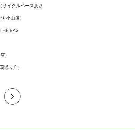
（サイクルベースあさ
ひ 小山店）
E BAS
都店）
公園通り店）