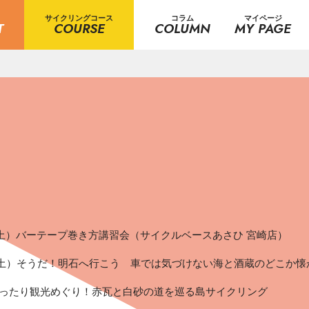
サイクリングコース
コラム
マイページ
T
COURSE
COLUMN
MY PAGE
5（土）バーテープ巻き方講習会（サイクルベースあさひ 宮崎店）
5（土）そうだ！明石へ行こう 車では気づけない海と酒蔵のどこか
ったり観光めぐり！赤瓦と白砂の道を巡る島サイクリング