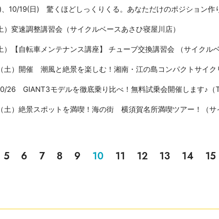
(土)、10/19(日) 驚くほどしっくりくる。あなただけのポジション
8（土）変速調整講習会（サイクルベースあさひ寝屋川店）
8（土）【自転車メンテナンス講座】 チューブ交換講習会 （サイクル
18（土）開催 潮風と絶景を楽しむ！湘南・江の島コンパクトサイ
～10/26 GIANT3モデルを徹底乗り比べ！無料試乗会開催します♪（T
18（土）絶景スポットを満喫！海の街 横須賀名所満喫ツアー！（
5
6
7
8
9
10
11
12
13
14
15