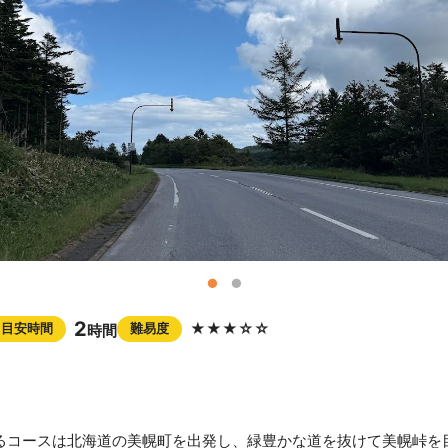
2
★★★☆☆
目安時間
難易度
時間
るコースは北海道の美幌町を出発し、緑豊かな道を抜けて美幌峠を