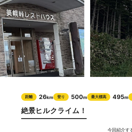
26
500
495
距離
登り
最大標高
km
m
m
絶景ヒルクライム！
今回紹介す