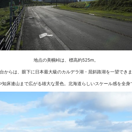
地点の美幌峠は、標高約525m。
台からは、眼下に日本最大級のカルデラ湖・屈斜路湖を一望でき
や知床連山まで広がる雄大な景色。北海道らしいスケール感を全身